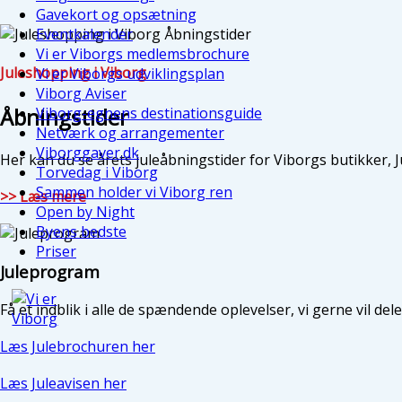
Gavekort og opsætning
Eventkalender
Vi er Viborgs medlemsbrochure
Juleshopping i Viborg
Vi er Viborgs udviklingsplan
Viborg Aviser
Åbningstider
Viborg-egnens destinationsguide
Netværk og arrangementer
Viborggaver.dk
Her kan du se årets juleåbningstider for Viborgs butikker,
Torvedag i Viborg
Sammen holder vi Viborg ren
>> Læs mere
Open by Night
Byens bedste
Priser
Juleprogram
Få et indblik i alle de spændende oplevelser, vi gerne vil del
Læs Julebrochuren her
Læs Juleavisen her