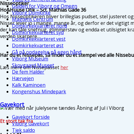
Nisseoptiker
Guiden for Viborg og Omegn
Ho&Huuse Otik – Sct. Mathias Gade 36
Viborg Domkirke
Hos Nisseoptikeren bliver brilleglas pudset, stel justeret o
Magtens Centrum
Nisser lever jo i mange, mange år, og derfor er det vigtigt 
Domkirkekvarteret nord
der kan tåle snefnug, glimmerstøv og endda et utilsigtet kra
Domkirkekvarteret syd
verden skarpere…
Domkirkekvarteret vest
Domkirkekvarteret øst
Gå på opdagelse på egen hånd
Har du et Nissepas, så finder du et stempel ved alle Nisseb
Viborg Museum
Skovgaard Museet
Læs mere om Nissepasset
her
De fem Halder
Hærvejen
Kalk Kaminoen
Kongenshus Mindepark
Gavekort
Gavekort forside
Et stort tak fra
Viborg Gavekort
Tjek saldo