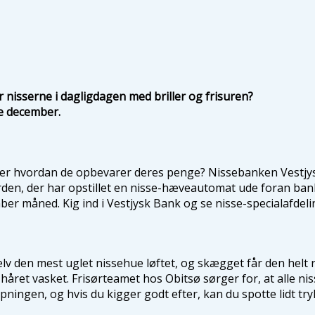
nisserne i dagligdagen med briller og frisuren?
le december.
ler hvordan de opbevarer deres penge? Nissebanken Vestjysk
den, der har opstillet en nisse-hæveautomat ude foran banke
r måned. Kig ind i Vestjysk Bank og se nisse-specialafdeling
selv den mest uglet nissehue løftet, og skægget får den helt 
håret vasket. Frisørteamet hos Obitsø sørger for, at alle ni
ipningen, og hvis du kigger godt efter, kan du spotte lidt tr