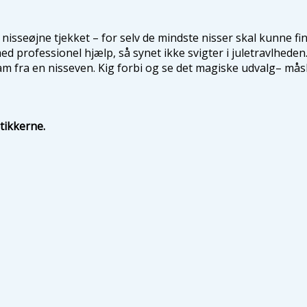
g nisseøjne tjekket – for selv de mindste nisser skal kunne 
med professionel hjælp, så synet ikke svigter i juletravlhede
m fra en nisseven. Kig forbi og se det magiske udvalg– måske
utikkerne.