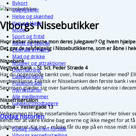
Bykort
Dagligvarer
Helse og skønhed
Viborgs Nissebutikker
Hus og Have
Mode
Sport og fritid
Hvor køber nisserne mon deres julegaver? Og hvem hjælper 
Kunst og Special
Det gør de selvfølgelig i Nissebutikkerne, som er åbne i he
Liberale erhverv
Mad og drikke
Nissebank
Museer og attraktioner
Vestjysk Bank – St. Sct. Peder Stræde 4
Overnatning
Har du nogensinde tænkt over, hvad nisser betaler med? El
Ladestandere
verdensklasse. Faktisk er Nissebanken den første bank i ver
Pusleområde
Sørensen glæder sig over bankens udvidede service i decembe
Hjertestarter
Alle medlemmer
Nissefrisørsalon
Gavekortmodtagere
Obitsø – Vestergade 13
Velkommen til hele nissefamiliens favoritfrisør! Her bliver 
Opdag historien
kendt for at være kildne bag ørerne og ikke meget for at få 
julehumøret. Kig ind – måske får du øje på en nisse midt i kl
Opdag historien forside
Viborgs kernefortælling