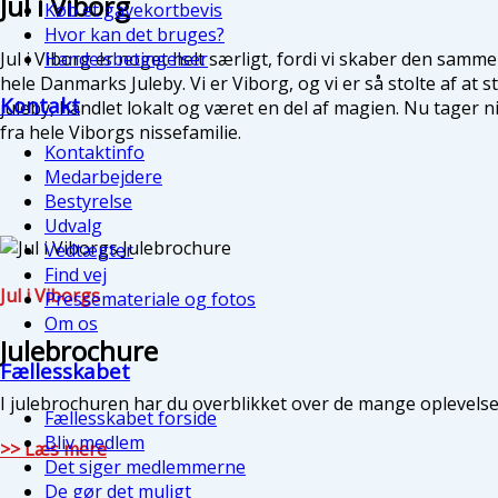
Jul i Viborg
Køb et gavekortbevis
Hvor kan det bruges?
Jul i Viborg er noget helt særligt, fordi vi skaber den samme
Handelsbetingelser
hele Danmarks Juleby. Vi er Viborg, og vi er så stolte af at
Kontakt
juleby, handlet lokalt og været en del af magien. Nu tager ni
fra hele Viborgs nissefamilie.
Kontaktinfo
Medarbejdere
Bestyrelse
Udvalg
Vedtægter
Find vej
Jul i Viborgs
Pressemateriale og fotos
Om os
Julebrochure
Fællesskabet
I julebrochuren har du overblikket over de mange oplevelser
Fællesskabet forside
Bliv medlem
>> Læs mere
Det siger medlemmerne
De gør det muligt