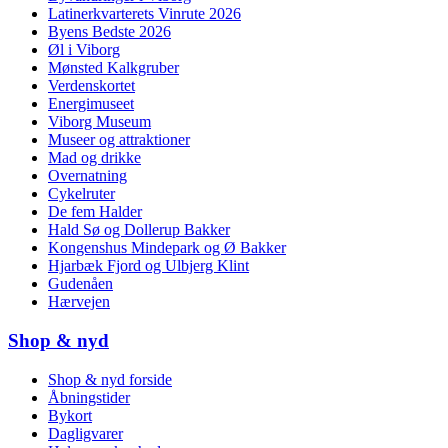
Latinerkvarterets Vinrute 2026
Byens Bedste 2026
Øl i Viborg
Mønsted Kalkgruber
Verdenskortet
Energimuseet
Viborg Museum
Museer og attraktioner
Mad og drikke
Overnatning
Cykelruter
De fem Halder
Hald Sø og Dollerup Bakker
Kongenshus Mindepark og Ø Bakker
Hjarbæk Fjord og Ulbjerg Klint
Gudenåen
Hærvejen
Shop & nyd
Shop & nyd forside
Åbningstider
Bykort
Dagligvarer