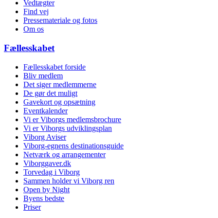
Vedtægter
Find vej
Pressemateriale og fotos
Om os
Fællesskabet
Fællesskabet forside
Bliv medlem
Det siger medlemmerne
De gør det muligt
Gavekort og opsætning
Eventkalender
Vi er Viborgs medlemsbrochure
Vi er Viborgs udviklingsplan
Viborg Aviser
Viborg-egnens destinationsguide
Netværk og arrangementer
Viborggaver.dk
Torvedag i Viborg
Sammen holder vi Viborg ren
Open by Night
Byens bedste
Priser