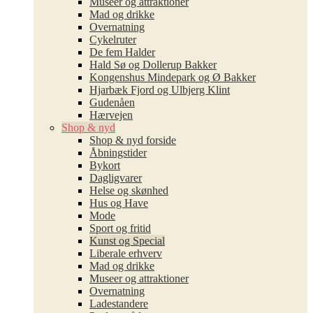
Museer og attraktioner
Mad og drikke
Overnatning
Cykelruter
De fem Halder
Hald Sø og Dollerup Bakker
Kongenshus Mindepark og Ø Bakker
Hjarbæk Fjord og Ulbjerg Klint
Gudenåen
Hærvejen
Shop & nyd
Shop & nyd forside
Åbningstider
Bykort
Dagligvarer
Helse og skønhed
Hus og Have
Mode
Sport og fritid
Kunst og Special
Liberale erhverv
Mad og drikke
Museer og attraktioner
Overnatning
Ladestandere