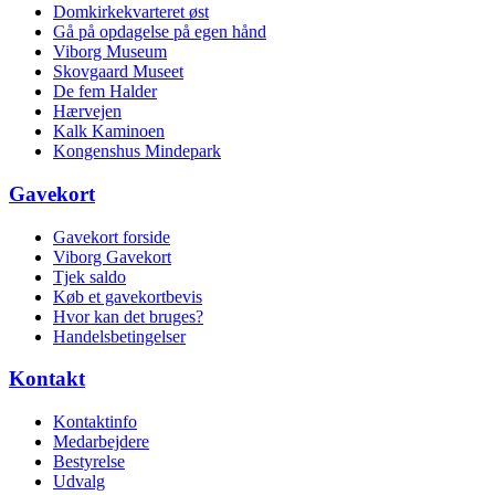
Domkirkekvarteret øst
Gå på opdagelse på egen hånd
Viborg Museum
Skovgaard Museet
De fem Halder
Hærvejen
Kalk Kaminoen
Kongenshus Mindepark
Gavekort
Gavekort forside
Viborg Gavekort
Tjek saldo
Køb et gavekortbevis
Hvor kan det bruges?
Handelsbetingelser
Kontakt
Kontaktinfo
Medarbejdere
Bestyrelse
Udvalg