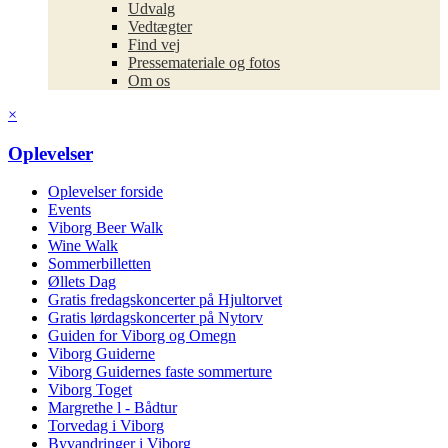
Udvalg
Vedtægter
Find vej
Pressemateriale og fotos
Om os
×
Oplevelser
Oplevelser forside
Events
Viborg Beer Walk
Wine Walk
Sommerbilletten
Øllets Dag
Gratis fredagskoncerter på Hjultorvet
Gratis lørdagskoncerter på Nytorv
Guiden for Viborg og Omegn
Viborg Guiderne
Viborg Guidernes faste sommerture
Viborg Toget
Margrethe l - Bådtur
Torvedag i Viborg
Byvandringer i Viborg