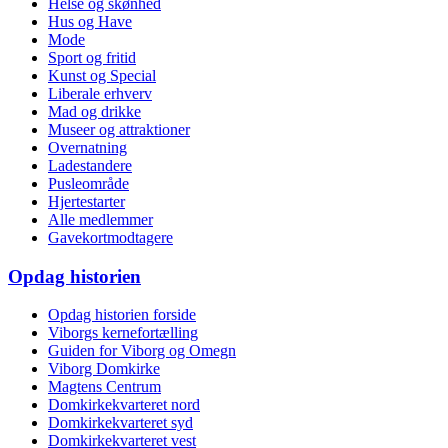
Helse og skønhed
Hus og Have
Mode
Sport og fritid
Kunst og Special
Liberale erhverv
Mad og drikke
Museer og attraktioner
Overnatning
Ladestandere
Pusleområde
Hjertestarter
Alle medlemmer
Gavekortmodtagere
Opdag historien
Opdag historien forside
Viborgs kernefortælling
Guiden for Viborg og Omegn
Viborg Domkirke
Magtens Centrum
Domkirkekvarteret nord
Domkirkekvarteret syd
Domkirkekvarteret vest