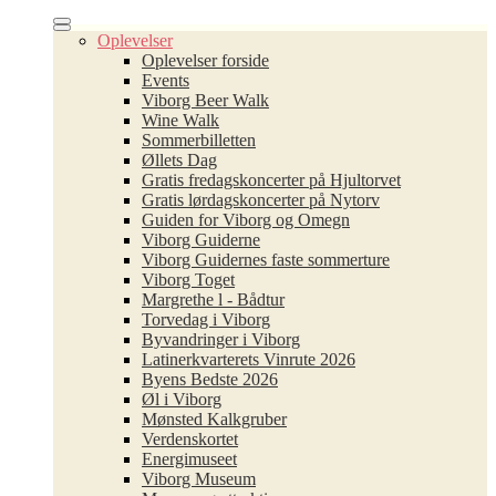
Oplevelser
Oplevelser forside
Events
Viborg Beer Walk
Wine Walk
Sommerbilletten
Øllets Dag
Gratis fredagskoncerter på Hjultorvet
Gratis lørdagskoncerter på Nytorv
Guiden for Viborg og Omegn
Viborg Guiderne
Viborg Guidernes faste sommerture
Viborg Toget
Margrethe l - Bådtur
Torvedag i Viborg
Byvandringer i Viborg
Latinerkvarterets Vinrute 2026
Byens Bedste 2026
Øl i Viborg
Mønsted Kalkgruber
Verdenskortet
Energimuseet
Viborg Museum