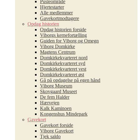
Pusleområde
Hjertestarter
Alle medlemmer
Gavekortmodtagere
Opdag historien
Opdag historien forside
Viborgs kernefortælling
Guiden for Viborg og Omegn
Viborg Domkirke
Magtens Centrum
Domkirkekvarteret nord
Domkirkekvarteret syd
Domkirkekvarteret vest
Domkirkekvarteret øst
Gå på opdagelse på egen hånd
Viborg Museum
Skovgaard Museet
De fem Halder
Hærvejen
Kalk Kaminoen
Kongenshus Mindepark
Gavekort
Gavekort forside
Viborg Gavekort
Tjek saldo