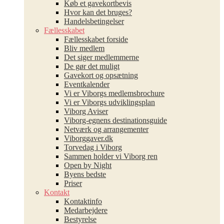
Køb et gavekortbevis
Hvor kan det bruges?
Handelsbetingelser
Fællesskabet
Fællesskabet forside
Bliv medlem
Det siger medlemmerne
De gør det muligt
Gavekort og opsætning
Eventkalender
Vi er Viborgs medlemsbrochure
Vi er Viborgs udviklingsplan
Viborg Aviser
Viborg-egnens destinationsguide
Netværk og arrangementer
Viborggaver.dk
Torvedag i Viborg
Sammen holder vi Viborg ren
Open by Night
Byens bedste
Priser
Kontakt
Kontaktinfo
Medarbejdere
Bestyrelse