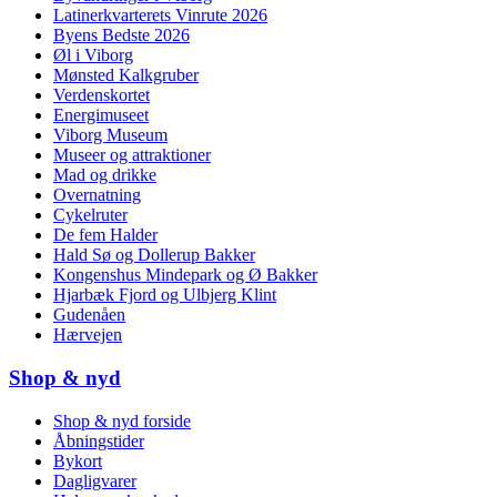
Latinerkvarterets Vinrute 2026
Byens Bedste 2026
Øl i Viborg
Mønsted Kalkgruber
Verdenskortet
Energimuseet
Viborg Museum
Museer og attraktioner
Mad og drikke
Overnatning
Cykelruter
De fem Halder
Hald Sø og Dollerup Bakker
Kongenshus Mindepark og Ø Bakker
Hjarbæk Fjord og Ulbjerg Klint
Gudenåen
Hærvejen
Shop & nyd
Shop & nyd forside
Åbningstider
Bykort
Dagligvarer