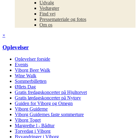
Udvalg
Vedtægter
Find vej
Pressemateriale og fotos
Om os
×
Oplevelser
Oplevelser forside
Events
Viborg Beer Walk
Wine Walk
Sommerbilletten
Øllets Dag
Gratis fredagskoncerter på Hjultorvet
Gratis lørdagskoncerter på Nytorv
Guiden for Viborg og Omegn
Viborg Guiderne
Viborg Guidernes faste sommerture
Viborg Toget
Margrethe l - Bådtur
Torvedag i Viborg
Byvandringer i Viborg