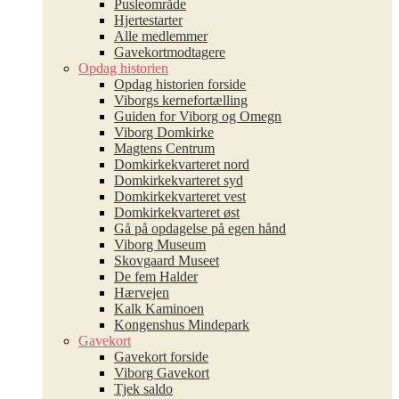
Pusleområde
Hjertestarter
Alle medlemmer
Gavekortmodtagere
Opdag historien
Opdag historien forside
Viborgs kernefortælling
Guiden for Viborg og Omegn
Viborg Domkirke
Magtens Centrum
Domkirkekvarteret nord
Domkirkekvarteret syd
Domkirkekvarteret vest
Domkirkekvarteret øst
Gå på opdagelse på egen hånd
Viborg Museum
Skovgaard Museet
De fem Halder
Hærvejen
Kalk Kaminoen
Kongenshus Mindepark
Gavekort
Gavekort forside
Viborg Gavekort
Tjek saldo