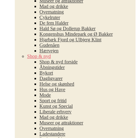
Museer og attraktioner
Mad og drikke
Overnatning
Cykelruter
De fem Halder
Hald Sø og Dollerup Bakker
Kongenshus Mindepark og Ø Bakker
Hjarbæk Fjord og Ulbjerg Klint
Gudenåen
Hærvejen
Shop & nyd
Shop & nyd forside
Åbningstider
Bykort
Dagligvarer
Helse og skønhed
Hus og Have
Mode
Sport og fritid
Kunst og Special
Liberale erhverv
Mad og drikke
Museer og attraktioner
Overnatning
Ladestandere