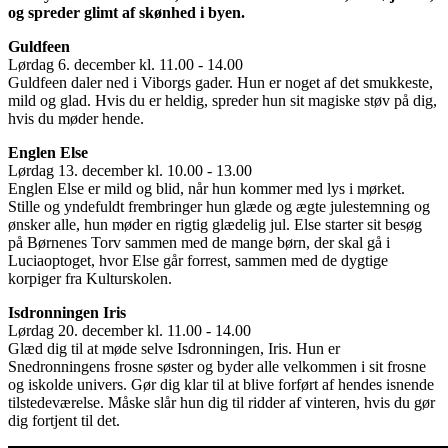
og spreder glimt af skønhed i byen.
Guldfeen
Lørdag 6. december kl. 11.00 - 14.00
Guldfeen daler ned i Viborgs gader. Hun er noget af det smukkeste,
mild og glad. Hvis du er heldig, spreder hun sit magiske støv på dig,
hvis du møder hende.
Englen Else
Lørdag 13. december kl. 10.00 - 13.00
Englen Else er mild og blid, når hun kommer med lys i mørket.
Stille og yndefuldt frembringer hun glæde og ægte julestemning og
ønsker alle, hun møder en rigtig glædelig jul. Else starter sit besøg
på Børnenes Torv sammen med de mange børn, der skal gå i
Luciaoptoget, hvor Else går forrest, sammen med de dygtige
korpiger fra Kulturskolen.
Isdronningen Iris
Lørdag 20. december kl. 11.00 - 14.00
Glæd dig til at møde selve Isdronningen, Iris. Hun er
Snedronningens frosne søster og byder alle velkommen i sit frosne
og iskolde univers. Gør dig klar til at blive forført af hendes isnende
tilstedeværelse. Måske slår hun dig til ridder af vinteren, hvis du gør
dig fortjent til det.