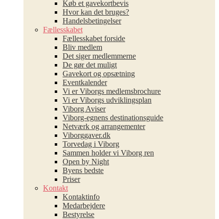
Køb et gavekortbevis
Hvor kan det bruges?
Handelsbetingelser
Fællesskabet
Fællesskabet forside
Bliv medlem
Det siger medlemmerne
De gør det muligt
Gavekort og opsætning
Eventkalender
Vi er Viborgs medlemsbrochure
Vi er Viborgs udviklingsplan
Viborg Aviser
Viborg-egnens destinationsguide
Netværk og arrangementer
Viborggaver.dk
Torvedag i Viborg
Sammen holder vi Viborg ren
Open by Night
Byens bedste
Priser
Kontakt
Kontaktinfo
Medarbejdere
Bestyrelse