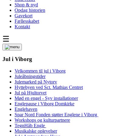
Shop & nyd
Opdag historien
Gavekort
Fællesskabet
Kontakt
☰
Jul i Viborg
Velkommen til jul i Viborg
Juleåbningstider
Julemarked på Nytorv
Hyttebyen ved Sct. Mathias Centret
Jul på Hjultorvet
Mød en engel - Syv installationer
Englepause i Viborg Domkirke
Englehaven
Spar Nord Fonden støtter Englene i Viborg
Workshops og kulturpartnere
TegnHåb Engle
Musikalske oplevelser