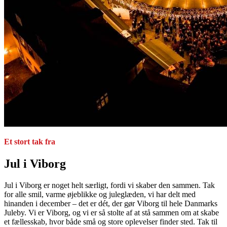
Et stort tak fra
Jul i Viborg
Jul i Viborg er noget helt særligt, fordi vi skaber den sammen. Tak
for alle smil, varme øjeblikke og juleglæden, vi har delt med
hinanden i december – det er dét, der gør Viborg til hele Danmarks
Juleby. Vi er Viborg, og vi er så stolte af at stå sammen om at skabe
et fællesskab, hvor både små og store oplevelser finder sted. Tak til