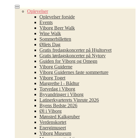
Oplevelser
Oplevelser forside
Events
Viborg Beer Walk
Wine Walk
Sommerbilletten
Øllets Dag
Gratis fredagskoncerter på Hjultorvet
Gratis lørdagskoncerter på Nytorv
Guiden for Viborg og Omegn
Viborg Guiderne
Viborg Guidernes faste sommerture
Viborg Toget
Margrethe l - Bådtur
Torvedag i Viborg
Byvandringer i Viborg
Latinerkvarterets Vinrute 2026
Byens Bedste 2026
Øl i Viborg
Mønsted Kalkgruber
Verdenskortet
Energimuseet
Viborg Museum