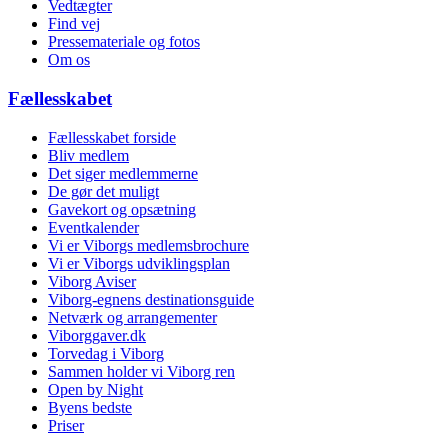
Vedtægter
Find vej
Pressemateriale og fotos
Om os
Fællesskabet
Fællesskabet forside
Bliv medlem
Det siger medlemmerne
De gør det muligt
Gavekort og opsætning
Eventkalender
Vi er Viborgs medlemsbrochure
Vi er Viborgs udviklingsplan
Viborg Aviser
Viborg-egnens destinationsguide
Netværk og arrangementer
Viborggaver.dk
Torvedag i Viborg
Sammen holder vi Viborg ren
Open by Night
Byens bedste
Priser