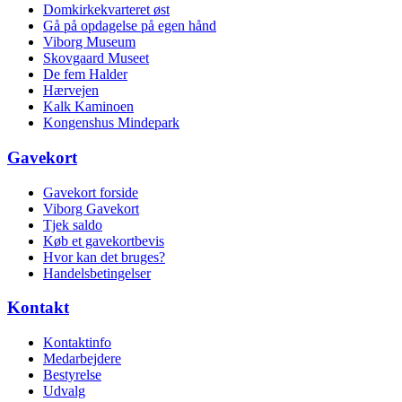
Domkirkekvarteret øst
Gå på opdagelse på egen hånd
Viborg Museum
Skovgaard Museet
De fem Halder
Hærvejen
Kalk Kaminoen
Kongenshus Mindepark
Gavekort
Gavekort forside
Viborg Gavekort
Tjek saldo
Køb et gavekortbevis
Hvor kan det bruges?
Handelsbetingelser
Kontakt
Kontaktinfo
Medarbejdere
Bestyrelse
Udvalg