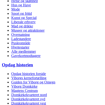
Helse og skønhed
Hus og Have
Mode
Sport og fritid
Kunst og Special
Liberale erhverv
Mad og drikke
Museer og attraktioner
Overnatning
Ladestandere
Pusleområde
Hjertestarter
Alle medlemmer
Gavekortmodtagere
Opdag historien
Opdag historien forside
Viborgs kernefortælling
Guiden for Viborg og Omegn
Viborg Domkirke
Magtens Centrum
Domkirkekvarteret nord
Domkirkekvarteret syd
Domkirkekvarteret vest