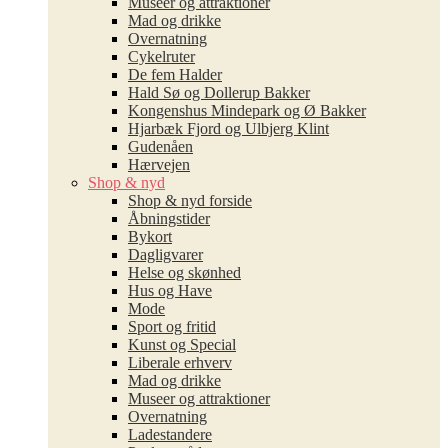
Museer og attraktioner
Mad og drikke
Overnatning
Cykelruter
De fem Halder
Hald Sø og Dollerup Bakker
Kongenshus Mindepark og Ø Bakker
Hjarbæk Fjord og Ulbjerg Klint
Gudenåen
Hærvejen
Shop & nyd
Shop & nyd forside
Åbningstider
Bykort
Dagligvarer
Helse og skønhed
Hus og Have
Mode
Sport og fritid
Kunst og Special
Liberale erhverv
Mad og drikke
Museer og attraktioner
Overnatning
Ladestandere