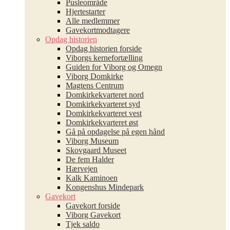
Pusleområde
Hjertestarter
Alle medlemmer
Gavekortmodtagere
Opdag historien
Opdag historien forside
Viborgs kernefortælling
Guiden for Viborg og Omegn
Viborg Domkirke
Magtens Centrum
Domkirkekvarteret nord
Domkirkekvarteret syd
Domkirkekvarteret vest
Domkirkekvarteret øst
Gå på opdagelse på egen hånd
Viborg Museum
Skovgaard Museet
De fem Halder
Hærvejen
Kalk Kaminoen
Kongenshus Mindepark
Gavekort
Gavekort forside
Viborg Gavekort
Tjek saldo