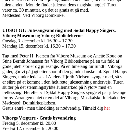
julemanden. Mon de finder julemandens magiske nøgle? Turen
varer ca. 30 minutter, og det er gratis at gå med.
Mødested: Ved Viborg Domkirke.
UDSOLGT: Julesangvandring med Sødal Happy Singers,
Viborg Museum og Viborg Bibliotekerne
Onsdag 3. december kl. 16.30 – 17.30
Mandag 15. december kl. 16.30 – 17.30
Tag med Peter H. Iversen fra Viborg Museum og Anette Koue og
Stine Bernth Johansen fra Viborg Bibliotekerne på en tur fuld af
gode julehistorier og julesange. På en timelang tur rundt i Viborgs
gader, går vi på jagt efter spor af den gamle danske jul. Sødal Happy
Singers, under ledelse af Anders Hjorth Nielsen, synger med, så vi
er sikre på at komme i den helt rette julestemning undervejs. Turen
slutter på det stemningsfyldte Julemarked på Nytorv med en
fællessang. Herefter vil Sødal Happy Singers synge et par julesange
for os. Arrangementet er en del af Viborgs Musikalske Julekalender.
Mødested: Domkirkepladsen.
Gratis entré - men tilmelding er nødvendig. Tilmeld dig
her
Viborgs Vægtere - Gratis byvandring
Fredag 5. december kl. 20.00
Fredag 12. december kl. 20.00