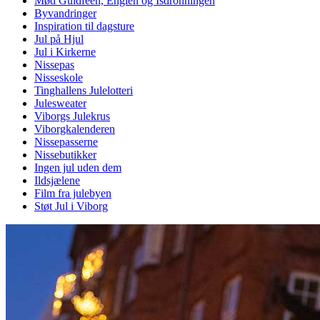
Mød Guldfeen, Englen og Isdronningen
Byvandringer
Inspiration til dagsture
Jul på Hjul
Jul i Kirkerne
Nissepas
Nisseskole
Tinghallens Julelotteri
Julesweater
Viborgs Julekrus
Viborgkalenderen
Nissepasserne
Nissebutikker
Ingen jul uden dem
Ildsjælene
Film fra julebyen
Støt Jul i Viborg