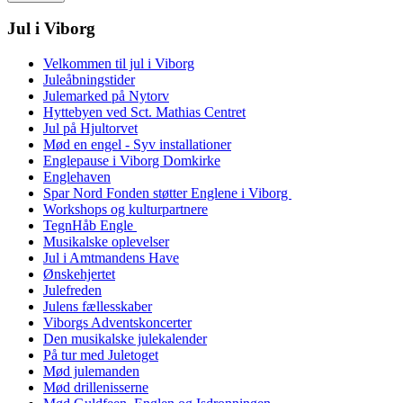
Jul i Viborg
Velkommen til jul i Viborg
Juleåbningstider
Julemarked på Nytorv
Hyttebyen ved Sct. Mathias Centret
Jul på Hjultorvet
Mød en engel - Syv installationer
Englepause i Viborg Domkirke
Englehaven
Spar Nord Fonden støtter Englene i Viborg
Workshops og kulturpartnere
TegnHåb Engle
Musikalske oplevelser
Jul i Amtmandens Have
Ønskehjertet
Julefreden
Julens fællesskaber
Viborgs Adventskoncerter
Den musikalske julekalender
På tur med Juletoget
Mød julemanden
Mød drillenisserne