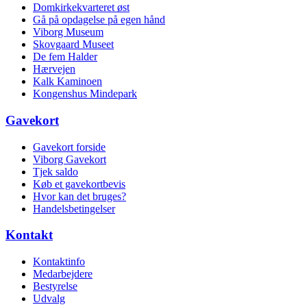
Domkirkekvarteret øst
Gå på opdagelse på egen hånd
Viborg Museum
Skovgaard Museet
De fem Halder
Hærvejen
Kalk Kaminoen
Kongenshus Mindepark
Gavekort
Gavekort forside
Viborg Gavekort
Tjek saldo
Køb et gavekortbevis
Hvor kan det bruges?
Handelsbetingelser
Kontakt
Kontaktinfo
Medarbejdere
Bestyrelse
Udvalg