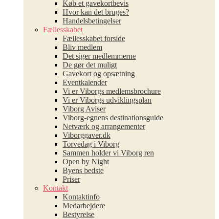
Køb et gavekortbevis
Hvor kan det bruges?
Handelsbetingelser
Fællesskabet
Fællesskabet forside
Bliv medlem
Det siger medlemmerne
De gør det muligt
Gavekort og opsætning
Eventkalender
Vi er Viborgs medlemsbrochure
Vi er Viborgs udviklingsplan
Viborg Aviser
Viborg-egnens destinationsguide
Netværk og arrangementer
Viborggaver.dk
Torvedag i Viborg
Sammen holder vi Viborg ren
Open by Night
Byens bedste
Priser
Kontakt
Kontaktinfo
Medarbejdere
Bestyrelse