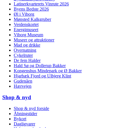
Latinerkvarterets Vinrute 2026
Byens Bedste 2026
Øl i Viborg
Mønsted Kalkgruber
Verdenskortet
Energimuseet
Viborg Museum
Museer og attraktioner
Mad og drikke
Overnatning
Cykelruter
De fem Halder
Hald Sø og Dollerup Bakker
Kongenshus Mindepark og Ø Bakker
Hjarbæk Fjord og Ulbjerg Klint
Gudenåen
Hærvejen
Shop & nyd
Shop & nyd forside
Åbningstider
Bykort
Dagligvarer