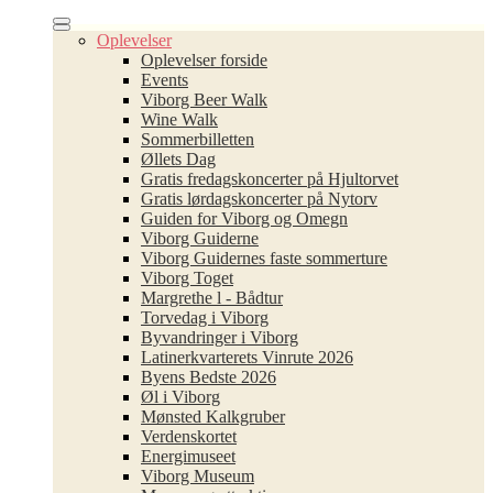
Oplevelser
Oplevelser forside
Events
Viborg Beer Walk
Wine Walk
Sommerbilletten
Øllets Dag
Gratis fredagskoncerter på Hjultorvet
Gratis lørdagskoncerter på Nytorv
Guiden for Viborg og Omegn
Viborg Guiderne
Viborg Guidernes faste sommerture
Viborg Toget
Margrethe l - Bådtur
Torvedag i Viborg
Byvandringer i Viborg
Latinerkvarterets Vinrute 2026
Byens Bedste 2026
Øl i Viborg
Mønsted Kalkgruber
Verdenskortet
Energimuseet
Viborg Museum