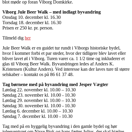
blot møde op foran Viborg Domkirke.
Viborg Jule Beer Walk – med indlagt byvandring
Onsdag 10. december kl. 16.30
Torsdag 18. december kl. 16.30
Prisen er 250 kr. pr. person.
Tilmeld dig
her
Jule Beer Walk er en guidet tur rundt i Viborgs historiske bydel,
hvor I kommer forbi et par steder, hvor der tidligere blev lavet eller
bliver lavet øl i Viborg. Turen varer ca. 1 1/2 time og inkluderer et
glas til Viborg Beer Walk. Byvandringen ledes af Anders K.
Kristensen (Kultur Anders). Ved interesse kan der laves ture til større
selskaber – kontakt os på 86 61 37 48.
Tag børnene med på byvandring med Jesper Vægter
Lørdag 22. november kl. 10.00 – 10.30
Søndag 23. november kl. 10.00 - 10.30
Lørdag 29. november kl. 10.00 – 10.30
Søndag 30. november kl. 10.00 - 10.30
Lørdag 6. december kl. 10.00 – 10.30
Søndag 7. december kl. 10.00 - 10.30
Tag med på en hyggelig byvandring i den gamle bydel og hør
juleeventyret om Nisse Pjok og hans fætter Julius, der skal hjælpe