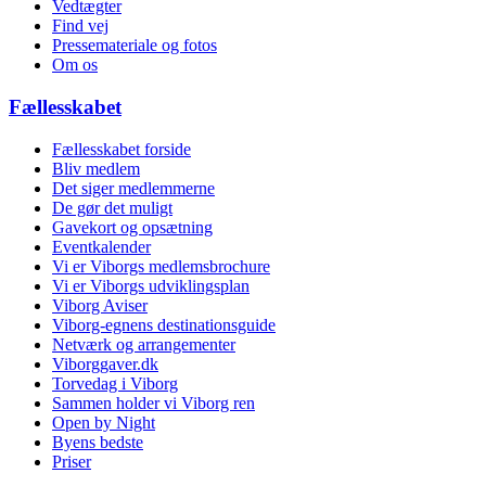
Vedtægter
Find vej
Pressemateriale og fotos
Om os
Fællesskabet
Fællesskabet forside
Bliv medlem
Det siger medlemmerne
De gør det muligt
Gavekort og opsætning
Eventkalender
Vi er Viborgs medlemsbrochure
Vi er Viborgs udviklingsplan
Viborg Aviser
Viborg-egnens destinationsguide
Netværk og arrangementer
Viborggaver.dk
Torvedag i Viborg
Sammen holder vi Viborg ren
Open by Night
Byens bedste
Priser