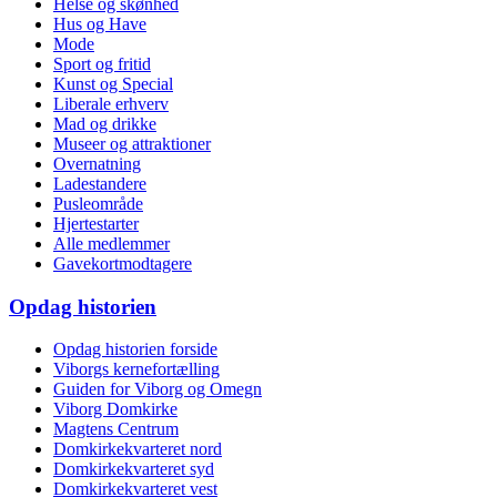
Helse og skønhed
Hus og Have
Mode
Sport og fritid
Kunst og Special
Liberale erhverv
Mad og drikke
Museer og attraktioner
Overnatning
Ladestandere
Pusleområde
Hjertestarter
Alle medlemmer
Gavekortmodtagere
Opdag historien
Opdag historien forside
Viborgs kernefortælling
Guiden for Viborg og Omegn
Viborg Domkirke
Magtens Centrum
Domkirkekvarteret nord
Domkirkekvarteret syd
Domkirkekvarteret vest