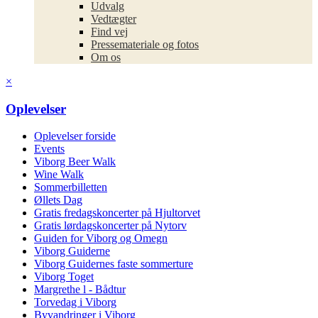
Udvalg
Vedtægter
Find vej
Pressemateriale og fotos
Om os
×
Oplevelser
Oplevelser forside
Events
Viborg Beer Walk
Wine Walk
Sommerbilletten
Øllets Dag
Gratis fredagskoncerter på Hjultorvet
Gratis lørdagskoncerter på Nytorv
Guiden for Viborg og Omegn
Viborg Guiderne
Viborg Guidernes faste sommerture
Viborg Toget
Margrethe l - Bådtur
Torvedag i Viborg
Byvandringer i Viborg