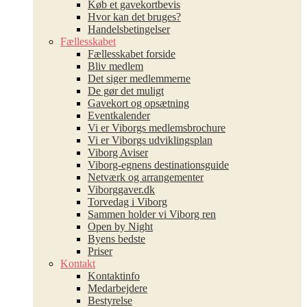
Køb et gavekortbevis
Hvor kan det bruges?
Handelsbetingelser
Fællesskabet
Fællesskabet forside
Bliv medlem
Det siger medlemmerne
De gør det muligt
Gavekort og opsætning
Eventkalender
Vi er Viborgs medlemsbrochure
Vi er Viborgs udviklingsplan
Viborg Aviser
Viborg-egnens destinationsguide
Netværk og arrangementer
Viborggaver.dk
Torvedag i Viborg
Sammen holder vi Viborg ren
Open by Night
Byens bedste
Priser
Kontakt
Kontaktinfo
Medarbejdere
Bestyrelse