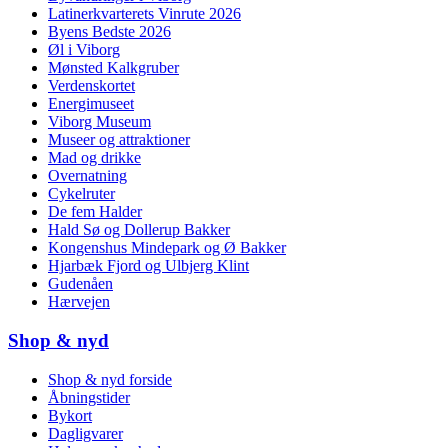
Latinerkvarterets Vinrute 2026
Byens Bedste 2026
Øl i Viborg
Mønsted Kalkgruber
Verdenskortet
Energimuseet
Viborg Museum
Museer og attraktioner
Mad og drikke
Overnatning
Cykelruter
De fem Halder
Hald Sø og Dollerup Bakker
Kongenshus Mindepark og Ø Bakker
Hjarbæk Fjord og Ulbjerg Klint
Gudenåen
Hærvejen
Shop & nyd
Shop & nyd forside
Åbningstider
Bykort
Dagligvarer