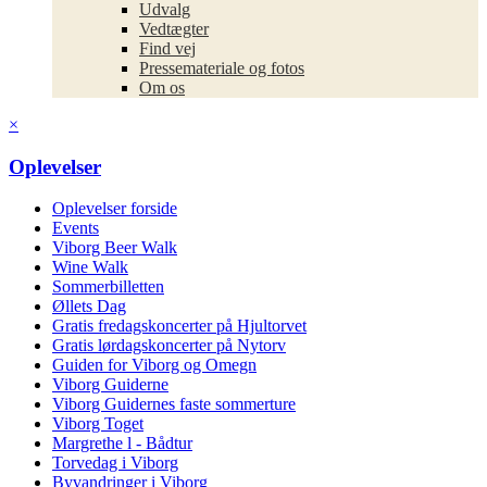
Udvalg
Vedtægter
Find vej
Pressemateriale og fotos
Om os
×
Oplevelser
Oplevelser forside
Events
Viborg Beer Walk
Wine Walk
Sommerbilletten
Øllets Dag
Gratis fredagskoncerter på Hjultorvet
Gratis lørdagskoncerter på Nytorv
Guiden for Viborg og Omegn
Viborg Guiderne
Viborg Guidernes faste sommerture
Viborg Toget
Margrethe l - Bådtur
Torvedag i Viborg
Byvandringer i Viborg