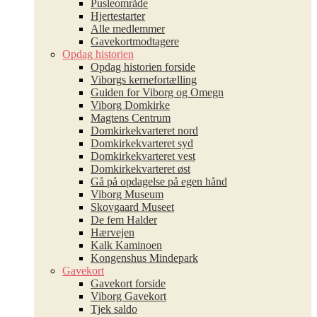
Pusleområde
Hjertestarter
Alle medlemmer
Gavekortmodtagere
Opdag historien
Opdag historien forside
Viborgs kernefortælling
Guiden for Viborg og Omegn
Viborg Domkirke
Magtens Centrum
Domkirkekvarteret nord
Domkirkekvarteret syd
Domkirkekvarteret vest
Domkirkekvarteret øst
Gå på opdagelse på egen hånd
Viborg Museum
Skovgaard Museet
De fem Halder
Hærvejen
Kalk Kaminoen
Kongenshus Mindepark
Gavekort
Gavekort forside
Viborg Gavekort
Tjek saldo