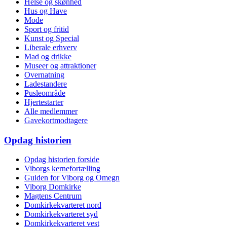
Helse og skønhed
Hus og Have
Mode
Sport og fritid
Kunst og Special
Liberale erhverv
Mad og drikke
Museer og attraktioner
Overnatning
Ladestandere
Pusleområde
Hjertestarter
Alle medlemmer
Gavekortmodtagere
Opdag historien
Opdag historien forside
Viborgs kernefortælling
Guiden for Viborg og Omegn
Viborg Domkirke
Magtens Centrum
Domkirkekvarteret nord
Domkirkekvarteret syd
Domkirkekvarteret vest