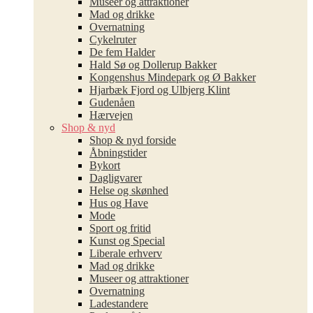
Museer og attraktioner
Mad og drikke
Overnatning
Cykelruter
De fem Halder
Hald Sø og Dollerup Bakker
Kongenshus Mindepark og Ø Bakker
Hjarbæk Fjord og Ulbjerg Klint
Gudenåen
Hærvejen
Shop & nyd
Shop & nyd forside
Åbningstider
Bykort
Dagligvarer
Helse og skønhed
Hus og Have
Mode
Sport og fritid
Kunst og Special
Liberale erhverv
Mad og drikke
Museer og attraktioner
Overnatning
Ladestandere