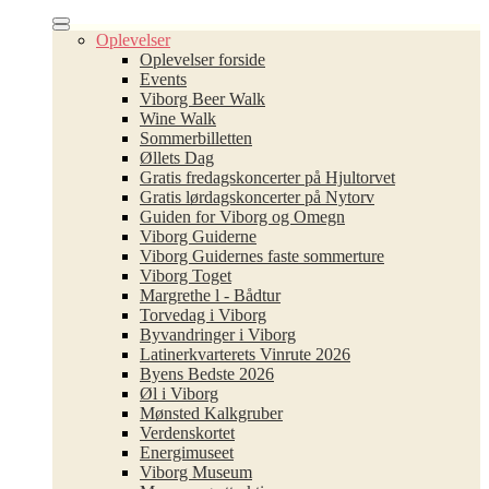
Oplevelser
Oplevelser forside
Events
Viborg Beer Walk
Wine Walk
Sommerbilletten
Øllets Dag
Gratis fredagskoncerter på Hjultorvet
Gratis lørdagskoncerter på Nytorv
Guiden for Viborg og Omegn
Viborg Guiderne
Viborg Guidernes faste sommerture
Viborg Toget
Margrethe l - Bådtur
Torvedag i Viborg
Byvandringer i Viborg
Latinerkvarterets Vinrute 2026
Byens Bedste 2026
Øl i Viborg
Mønsted Kalkgruber
Verdenskortet
Energimuseet
Viborg Museum