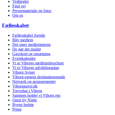
Vedtægter
Find vej
Pressemateriale og fotos
Om os
Fællesskabet
Fællesskabet forside
Bliv medlem
Det siger medlemmerne
De gør det muligt
Gavekort og opsætning
Eventkalender
Vi er Viborgs medlemsbrochure
Vi er Viborgs udviklingsplan
Viborg Aviser
Viborg-egnens destinationsguide
Netværk og arrangementer
Viborggaver.dk
Torvedag i Viborg
Sammen holder vi Viborg ren
Open by Night
Byens bedste
Priser