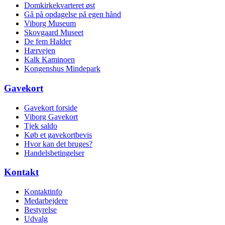
Domkirkekvarteret øst
Gå på opdagelse på egen hånd
Viborg Museum
Skovgaard Museet
De fem Halder
Hærvejen
Kalk Kaminoen
Kongenshus Mindepark
Gavekort
Gavekort forside
Viborg Gavekort
Tjek saldo
Køb et gavekortbevis
Hvor kan det bruges?
Handelsbetingelser
Kontakt
Kontaktinfo
Medarbejdere
Bestyrelse
Udvalg