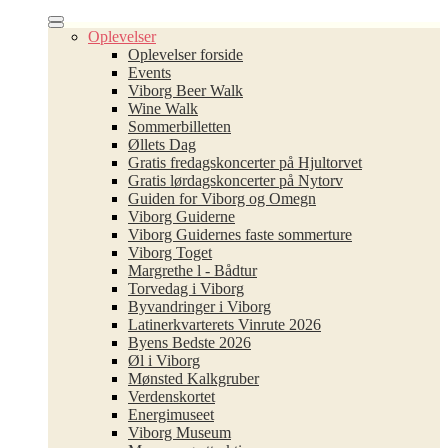
Oplevelser
Oplevelser forside
Events
Viborg Beer Walk
Wine Walk
Sommerbilletten
Øllets Dag
Gratis fredagskoncerter på Hjultorvet
Gratis lørdagskoncerter på Nytorv
Guiden for Viborg og Omegn
Viborg Guiderne
Viborg Guidernes faste sommerture
Viborg Toget
Margrethe l - Bådtur
Torvedag i Viborg
Byvandringer i Viborg
Latinerkvarterets Vinrute 2026
Byens Bedste 2026
Øl i Viborg
Mønsted Kalkgruber
Verdenskortet
Energimuseet
Viborg Museum