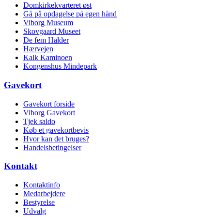
Domkirkekvarteret øst
Gå på opdagelse på egen hånd
Viborg Museum
Skovgaard Museet
De fem Halder
Hærvejen
Kalk Kaminoen
Kongenshus Mindepark
Gavekort
Gavekort forside
Viborg Gavekort
Tjek saldo
Køb et gavekortbevis
Hvor kan det bruges?
Handelsbetingelser
Kontakt
Kontaktinfo
Medarbejdere
Bestyrelse
Udvalg