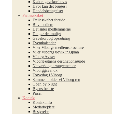
Køb et gavekortbevis
Hvor kan det bruges?
Handelsbetingelser
Fællesskabet
Fællesskabet forside
Bliv medlem
Det siger medlemmerne
De gør det muligt
Gavekort og opsætning
Eventkalender
Vi er Viborgs medlemsbrochure
Vi er Viborgs udviklingsplan
Viborg Aviser
Viborg-egnens destinationsguide
Netværk og arrangementer
Viborggaver.dk
Torvedag i Viborg
Sammen holder vi Viborg ren
Open by Night
Byens bedste
Priser
Kontakt
Kontaktinfo
Medarbejdere
Bestyrelse