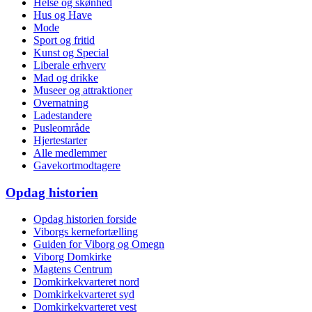
Helse og skønhed
Hus og Have
Mode
Sport og fritid
Kunst og Special
Liberale erhverv
Mad og drikke
Museer og attraktioner
Overnatning
Ladestandere
Pusleområde
Hjertestarter
Alle medlemmer
Gavekortmodtagere
Opdag historien
Opdag historien forside
Viborgs kernefortælling
Guiden for Viborg og Omegn
Viborg Domkirke
Magtens Centrum
Domkirkekvarteret nord
Domkirkekvarteret syd
Domkirkekvarteret vest