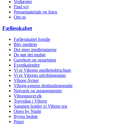
Vedtægter
Find vej
Pressemateriale og fotos
Om os
Fællesskabet
Fællesskabet forside
Bliv medlem
Det siger medlemmerne
De gør det muligt
Gavekort og opsætning
Eventkalender
Vi er Viborgs medlemsbrochure
Vi er Viborgs udviklingsplan
Viborg Aviser
Viborg-egnens destinationsguide
Netværk og arrangementer
Viborggaver.dk
Torvedag i Viborg
Sammen holder vi Viborg ren
Open by Night
Byens bedste
Priser