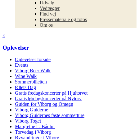
Udvalg
Vedtægter
Find vej
Pressemateriale og fotos
Om os
×
Oplevelser
Oplevelser forside
Events
Viborg Beer Walk
Wine Walk
Sommerbilletten
Øllets Dag
Gratis fredagskoncerter på Hjultorvet
Gratis lørdagskoncerter på Nytorv
Guiden for Viborg og Omegn
Viborg Guiderne
Viborg Guidernes faste sommerture
Viborg Toget
Margrethe l - Bådtur
Torvedag i Viborg
Byvandringer i Viborg