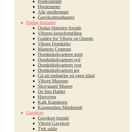
Pusleområde
Hjertestarter
Alle medlemmer
Gavekortmodtagere
Opdag historien
Opdag historien forside
Viborgs kernefortælling
Guiden for Viborg og Omegn
Viborg Domkirke
Magtens Centrum
Domkirkekvarteret nord
Domkirkekvarteret syd
Domkirkekvarteret vest
Domkirkekvarteret øst
Gå på opdagelse på egen hånd
Viborg Museum
Skovgaard Museet
De fem Halder
Hærvejen
Kalk Kaminoen
Kongenshus Mindepark
Gavekort
Gavekort forside
Viborg Gavekort
Tjek saldo