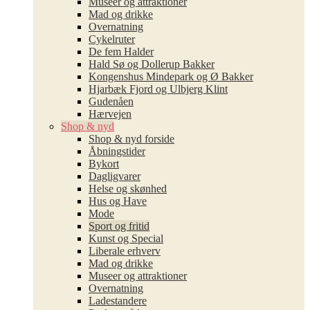
Museer og attraktioner
Mad og drikke
Overnatning
Cykelruter
De fem Halder
Hald Sø og Dollerup Bakker
Kongenshus Mindepark og Ø Bakker
Hjarbæk Fjord og Ulbjerg Klint
Gudenåen
Hærvejen
Shop & nyd
Shop & nyd forside
Åbningstider
Bykort
Dagligvarer
Helse og skønhed
Hus og Have
Mode
Sport og fritid
Kunst og Special
Liberale erhverv
Mad og drikke
Museer og attraktioner
Overnatning
Ladestandere