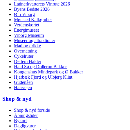
Latinerkvarterets Vinrute 2026
Byens Bedste 2026
Øl i Viborg
Mønsted Kalkgruber
Verdenskortet
Energimuseet
Viborg Museum
Museer og attraktioner
Mad og drikke
Overnatning
Cykelruter
De fem Halder
Hald Sø og Dollerup Bakker
Kongenshus Mindepark og Ø Bakker
Hjarbæk Fjord og Ulbjerg Klint
Gudenåen
Hærvejen
Shop & nyd
Shop & nyd forside
Åbningstider
Bykort
Dagligvarer