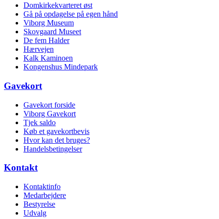
Domkirkekvarteret øst
Gå på opdagelse på egen hånd
Viborg Museum
Skovgaard Museet
De fem Halder
Hærvejen
Kalk Kaminoen
Kongenshus Mindepark
Gavekort
Gavekort forside
Viborg Gavekort
Tjek saldo
Køb et gavekortbevis
Hvor kan det bruges?
Handelsbetingelser
Kontakt
Kontaktinfo
Medarbejdere
Bestyrelse
Udvalg