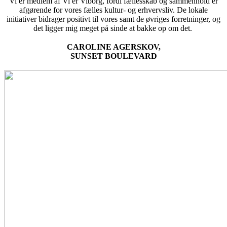
Vi er medlem af Vi er Viborg, fordi fællesskab og sammenhold er
afgørende for vores fælles kultur- og erhvervsliv. De lokale
initiativer bidrager positivt til vores samt de øvriges forretninger, og
det ligger mig meget på sinde at bakke op om det.
CAROLINE AGERSKOV,
SUNSET BOULEVARD