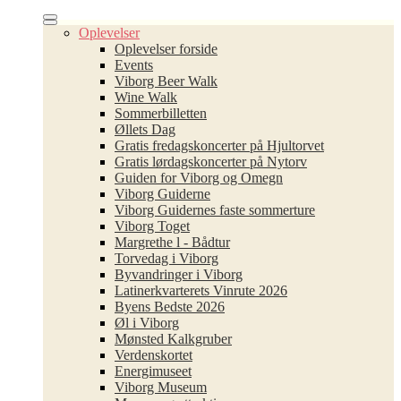
Oplevelser
Oplevelser forside
Events
Viborg Beer Walk
Wine Walk
Sommerbilletten
Øllets Dag
Gratis fredagskoncerter på Hjultorvet
Gratis lørdagskoncerter på Nytorv
Guiden for Viborg og Omegn
Viborg Guiderne
Viborg Guidernes faste sommerture
Viborg Toget
Margrethe l - Bådtur
Torvedag i Viborg
Byvandringer i Viborg
Latinerkvarterets Vinrute 2026
Byens Bedste 2026
Øl i Viborg
Mønsted Kalkgruber
Verdenskortet
Energimuseet
Viborg Museum