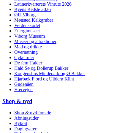
Latinerkvarterets Vinrute 2026
Byens Bedste 2026
Øl i Viborg
Mønsted Kalkgruber
Verdenskortet
Energimuseet
Viborg Museum
Museer og attraktioner
Mad og drikke
Overnatning
Cykelruter
De fem Halder
Hald Sø og Dollerup Bakker
Kongenshus Mindepark og Ø Bakker
Hjarbæk Fjord og Ulbjerg Klint
Gudenåen
Hærvejen
Shop & nyd
Shop & nyd forside
Åbningstider
Bykort
Dagligvarer