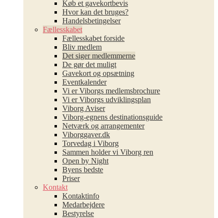
Køb et gavekortbevis
Hvor kan det bruges?
Handelsbetingelser
Fællesskabet
Fællesskabet forside
Bliv medlem
Det siger medlemmerne
De gør det muligt
Gavekort og opsætning
Eventkalender
Vi er Viborgs medlemsbrochure
Vi er Viborgs udviklingsplan
Viborg Aviser
Viborg-egnens destinationsguide
Netværk og arrangementer
Viborggaver.dk
Torvedag i Viborg
Sammen holder vi Viborg ren
Open by Night
Byens bedste
Priser
Kontakt
Kontaktinfo
Medarbejdere
Bestyrelse