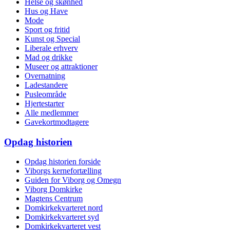
Helse og skønhed
Hus og Have
Mode
Sport og fritid
Kunst og Special
Liberale erhverv
Mad og drikke
Museer og attraktioner
Overnatning
Ladestandere
Pusleområde
Hjertestarter
Alle medlemmer
Gavekortmodtagere
Opdag historien
Opdag historien forside
Viborgs kernefortælling
Guiden for Viborg og Omegn
Viborg Domkirke
Magtens Centrum
Domkirkekvarteret nord
Domkirkekvarteret syd
Domkirkekvarteret vest