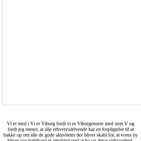
Vi er med i Vi er Viborg fordi vi er Viborgensere med stort V og
fordi jeg mener, at alle erhvervsdrivende har en forpligtelse til at
bakke op om alle de gode aktiviteter der bliver skabt for, at vores by
bliver (og forbliver) et attraktivt sted at bo og drive virksomhed.