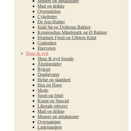
Museer og attraktioner
Mad og drikke
Overnatning
Cykelruter
De fem Halder
Hald Sø og Dollerup Bakker
Kongenshus Mindepark og Ø Bakker
Hjarbæk Fjord og Ulbjerg Klint
Gudenåen
Hærvejen
Shop & nyd
Shop & nyd forside
Åbningstider
Bykort
Dagligvarer
Helse og skønhed
Hus og Have
Mode
Sport og fritid
Kunst og Special
Liberale erhverv
Mad og drikke
Museer og attraktioner
Overnatning
Ladestandere