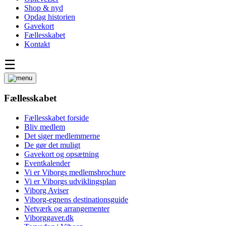
Shop & nyd
Opdag historien
Gavekort
Fællesskabet
Kontakt
☰
Fællesskabet
Fællesskabet forside
Bliv medlem
Det siger medlemmerne
De gør det muligt
Gavekort og opsætning
Eventkalender
Vi er Viborgs medlemsbrochure
Vi er Viborgs udviklingsplan
Viborg Aviser
Viborg-egnens destinationsguide
Netværk og arrangementer
Viborggaver.dk