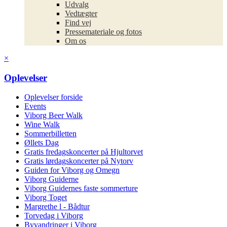
Udvalg
Vedtægter
Find vej
Pressemateriale og fotos
Om os
×
Oplevelser
Oplevelser forside
Events
Viborg Beer Walk
Wine Walk
Sommerbilletten
Øllets Dag
Gratis fredagskoncerter på Hjultorvet
Gratis lørdagskoncerter på Nytorv
Guiden for Viborg og Omegn
Viborg Guiderne
Viborg Guidernes faste sommerture
Viborg Toget
Margrethe l - Bådtur
Torvedag i Viborg
Byvandringer i Viborg