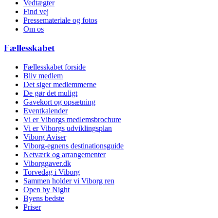
Vedtægter
Find vej
Pressemateriale og fotos
Om os
Fællesskabet
Fællesskabet forside
Bliv medlem
Det siger medlemmerne
De gør det muligt
Gavekort og opsætning
Eventkalender
Vi er Viborgs medlemsbrochure
Vi er Viborgs udviklingsplan
Viborg Aviser
Viborg-egnens destinationsguide
Netværk og arrangementer
Viborggaver.dk
Torvedag i Viborg
Sammen holder vi Viborg ren
Open by Night
Byens bedste
Priser