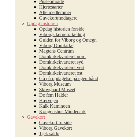
Pusleområde
Hjertestarter
Alle medlemmer
Gavekortmodtagere
Opdag historien
Opdag historien forside
Viborgs kernefortælling
Guiden for Viborg og Omegn
Viborg Domkirke
Magtens Centrum
Domkirkekvarteret nord
Domkirkekvarteret syd
Domkirkekvarteret vest
Domkirkekvarteret øst
Gå på opdagelse på egen hånd
Viborg Museum
Skovgaard Museet
De fem Halder
Hærvejen
Kalk Kaminoen
Kongenshus Mindepark
Gavekort
Gavekort forside
Viborg Gavekort
Tjek saldo