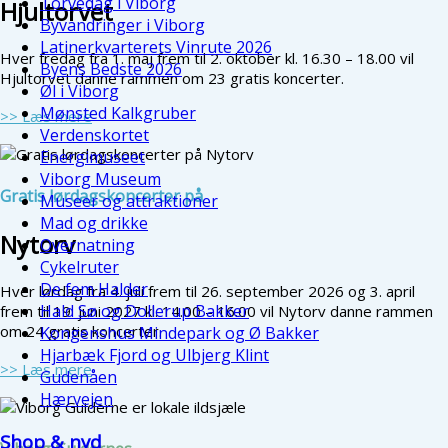
Torvedag i Viborg
Hjultorvet
Byvandringer i Viborg
Latinerkvarterets Vinrute 2026
Hver fredag fra 1. maj frem til 2. oktober kl. 16.30 – 18.00 vil
Byens Bedste 2026
Hjultorvet danne rammen om 23 gratis koncerter.
Øl i Viborg
Mønsted Kalkgruber
>> Læs mere
Verdenskortet
Energimuseet
Viborg Museum
Gratis lørdagskoncerter på
Museer og attraktioner
Mad og drikke
Nytorv
Overnatning
Cykelruter
De fem Halder
Hver lørdag fra 4. juli frem til 26. september 2026 og 3. april
Hald Sø og Dollerup Bakker
frem til 19. juni 2027 kl. 14.00 – 16.00 vil Nytorv danne rammen
om 24 gratis koncerter.
Kongenshus Mindepark og Ø Bakker
Hjarbæk Fjord og Ulbjerg Klint
>> Læs mere
Gudenåen
Hærvejen
Shop & nyd