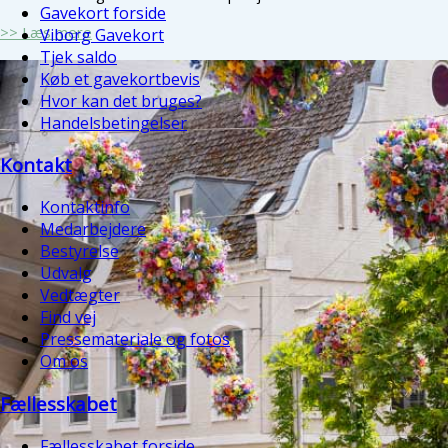
Gavekort forside
>> Læs mere
Viborg Gavekort
Tjek saldo
Køb et gavekortbevis
Hvor kan det bruges?
Handelsbetingelser
Kontakt
Kontaktinfo
Medarbejdere
Bestyrelse
Udvalg
Vedtægter
Find vej
Pressemateriale og fotos
Om os
Fællesskabet
Fællesskabet forside