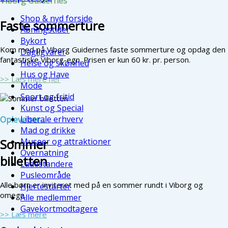
Viborg Guidernes
Shop & nyd forside
Faste sommerture
Åbningstider
Bykort
Kom med på Viborg Guidernes faste sommerture og opdag den
Dagligvarer
fantastiske Viborg-egn. Prisen er kun 60 kr. pr. person.
Helse og skønhed
Hus og Have
>> Læs mere her
Mode
Sport og fritid
Kunst og Special
Liberale erhverv
Oplevelser...
Mad og drikke
Museer og attraktioner
Sommer
Overnatning
billetten
Ladestandere
Pusleområde
Alle børn er inviteret med på en sommer rundt i Viborg og
Hjertestarter
omegn.
Alle medlemmer
Gavekortmodtagere
>> Læs mere