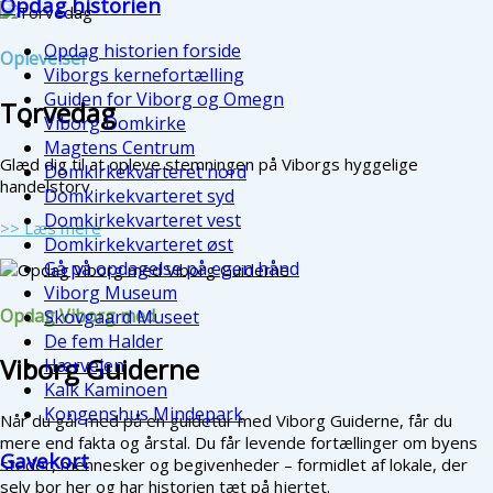
Opdag historien
Opdag historien forside
Oplevelser
Viborgs kernefortælling
Guiden for Viborg og Omegn
Torvedag
Viborg Domkirke
Magtens Centrum
Glæd dig til at opleve stemningen på Viborgs hyggelige
Domkirkekvarteret nord
handelstorv.
Domkirkekvarteret syd
Domkirkekvarteret vest
>> Læs mere
Domkirkekvarteret øst
Gå på opdagelse på egen hånd
Viborg Museum
Opdag Viborg med
Skovgaard Museet
De fem Halder
Viborg Guiderne
Hærvejen
Kalk Kaminoen
Kongenshus Mindepark
Når du går med på en guidetur med Viborg Guiderne, får du
mere end fakta og årstal. Du får levende fortællinger om byens
Gavekort
steder, mennesker og begivenheder – formidlet af lokale, der
selv bor her og har historien tæt på hjertet.