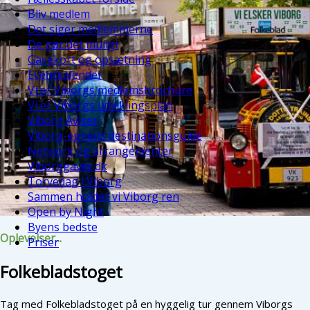
Bliv medlem
Det siger medlemmerne
De gør det muligt
Gavekort og opsætning
Eventkalender
Vi er Viborgs medlemsbrochure
Vi er Viborgs udviklingsplan
Viborg Aviser
Viborg-egnens destinationsguide
Netværk og arrangementer
Viborggaver.dk
Torvedag i Viborg
Sammen holder vi Viborg ren
Open by Night
Byens bedste
Oplevelser...
Priser
Folkebladstoget
Tag med Folkebladstoget på en hyggelig tur gennem Viborgs