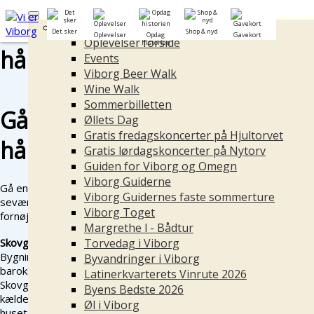
Oplevelser
Det sker
Shop & nyd
Oplevelser
Opdag
Gavekort
Oplevelser forside
historien
Events
Viborg Beer Walk
Wine Walk
Sommerbilletten
Gå på opdagelse på egen
Øllets Dag
Gratis fredagskoncerter på Hjultorvet
hånd
Gratis lørdagskoncerter på Nytorv
Guiden for Viborg og Omegn
Viborg Guiderne
Gå en tur rundt i Viborg på egen hånd, se nogle af byens
Viborg Guidernes faste sommerture
seværdigheder, historiske steder og skønne parker. Rigtig god
Viborg Toget
fornøjelse
Margrethe l - Bådtur
Skovgaard Museet
Torvedag i Viborg
Bygningen har tidligere huset byens rådhus. Det er opført i
Byvandringer i Viborg
barokstil i 1728 af den tyske bygmester Claus Stallknecht.
Latinerkvarterets Vinrute 2026
Skovgaard Museet har haft til huse i bygningen siden 1980. I
Byens Bedste 2026
kælderen under museet er der på gæstetoiletterne spor efter
Øl i Viborg
husets fortid som arrest. I muren sidder der stadig ringe, som