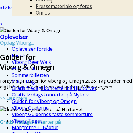
Pressemateriale og fotos
Klik her for at se et kort over ruten
Om os
×
Oplevelser
Opdag Viborg...
Oplevelser forside
Guiden for
Events
Viborg Beer Walk
Viborg & Omegn
Wine Walk
Sommerbilletten
Fordyb dig i Guiden for Viborg og Omegn 2026. Tag Guiden med
Øllets Dag
dig i hånden, når du går op opdagelse på Viborg-egnen.
Gratis fredagskoncerter på Hjultorvet
Gratis lørdagskoncerter på Nytorv
>> Læs mere
Guiden for Viborg og Omegn
Viborg Guiderne
Viborg Guidernes faste sommerture
Viborg Toget
Gratis fredagskoncerter på
Margrethe l - Bådtur