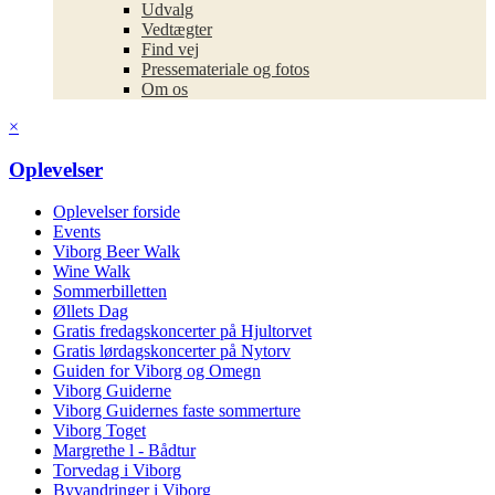
Udvalg
Vedtægter
Find vej
Pressemateriale og fotos
Om os
×
Oplevelser
Oplevelser forside
Events
Viborg Beer Walk
Wine Walk
Sommerbilletten
Øllets Dag
Gratis fredagskoncerter på Hjultorvet
Gratis lørdagskoncerter på Nytorv
Guiden for Viborg og Omegn
Viborg Guiderne
Viborg Guidernes faste sommerture
Viborg Toget
Margrethe l - Bådtur
Torvedag i Viborg
Byvandringer i Viborg