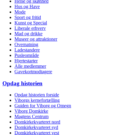
Helse og skønhed
Hus og Have
Mode
Sport og fritid
Kunst og Special
Liberale erhverv
Mad og drikke
Museer og attraktioner
Overnatning
Ladestandere
Pusleområde
Hjertestarter
Alle medlemmer
Gavekortmodtagere
Opdag historien
Opdag historien forside
Viborgs kernefortælling
Guiden for Viborg og Omegn
Viborg Domkirke
Magtens Centrum
Domkirkekvarteret nord
Domkirkekvarteret syd
Domkirkekvarteret vest