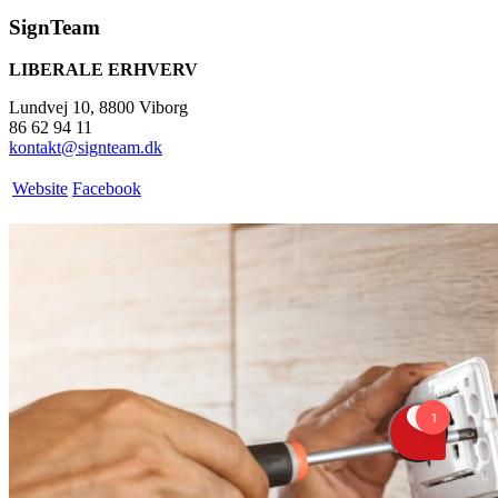
SignTeam
LIBERALE ERHVERV
Lundvej 10, 8800 Viborg
86 62 94 11
kontakt@signteam.dk
Website
Facebook