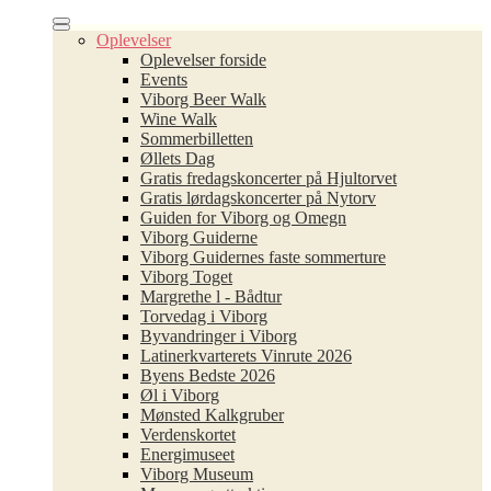
Oplevelser
Oplevelser forside
Events
Viborg Beer Walk
Wine Walk
Sommerbilletten
Øllets Dag
Gratis fredagskoncerter på Hjultorvet
Gratis lørdagskoncerter på Nytorv
Guiden for Viborg og Omegn
Viborg Guiderne
Viborg Guidernes faste sommerture
Viborg Toget
Margrethe l - Bådtur
Torvedag i Viborg
Byvandringer i Viborg
Latinerkvarterets Vinrute 2026
Byens Bedste 2026
Øl i Viborg
Mønsted Kalkgruber
Verdenskortet
Energimuseet
Viborg Museum