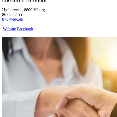
LIBERALE ERHVERV
Hjultorvet 1, 8800 Viborg
86 62 52 55
875@edc.dk
Website
Facebook