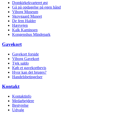
Domkirkekvarteret øst
Gå på opdagelse på egen hånd
Viborg Museum
Skovgaard Museet
De fem Halder
Hærvejen
Kalk Kaminoen
Kongenshus Mindepark
Gavekort
Gavekort forside
Viborg Gavekort
Tjek saldo
Køb et gavekortbevis
Hvor kan det bruges?
Handelsbetingelser
Kontakt
Kontaktinfo
Medarbejdere
Bestyrelse
Udvalg