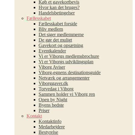
Køb et gavekortbevis
Hvor kan det bruges?
Handelsbetingelser
Fællesskabet
Fællesskabet forside
Bliv medlem
Det siger medlemmerne
De gør det muligt
Gavekort og opsætning
Eventkalender
Vi er Viborgs medlemsbrochure
Vi er Viborgs udviklingsplan
Viborg Aviser
Viborg-egnens destinationsguide
Netværk og arrangementer
Viborggaver.dk
Torvedag i Viborg
Sammen holder vi Viborg ren
Open by Night
Byens bedste
Priser
Kontakt
Kontaktinfo
Medarbejdere
Bestyrelse