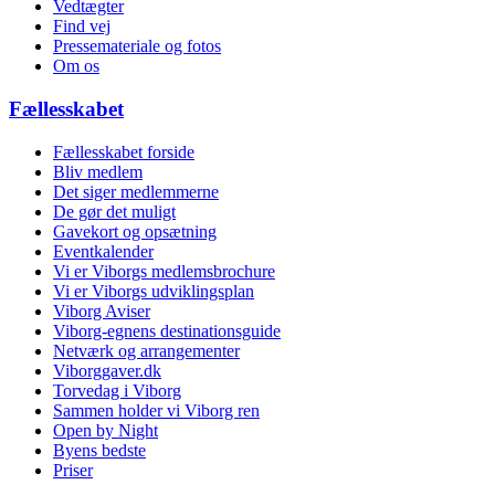
Vedtægter
Find vej
Pressemateriale og fotos
Om os
Fællesskabet
Fællesskabet forside
Bliv medlem
Det siger medlemmerne
De gør det muligt
Gavekort og opsætning
Eventkalender
Vi er Viborgs medlemsbrochure
Vi er Viborgs udviklingsplan
Viborg Aviser
Viborg-egnens destinationsguide
Netværk og arrangementer
Viborggaver.dk
Torvedag i Viborg
Sammen holder vi Viborg ren
Open by Night
Byens bedste
Priser