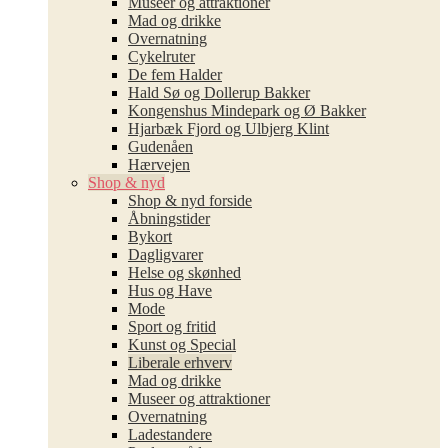
Museer og attraktioner
Mad og drikke
Overnatning
Cykelruter
De fem Halder
Hald Sø og Dollerup Bakker
Kongenshus Mindepark og Ø Bakker
Hjarbæk Fjord og Ulbjerg Klint
Gudenåen
Hærvejen
Shop & nyd
Shop & nyd forside
Åbningstider
Bykort
Dagligvarer
Helse og skønhed
Hus og Have
Mode
Sport og fritid
Kunst og Special
Liberale erhverv
Mad og drikke
Museer og attraktioner
Overnatning
Ladestandere