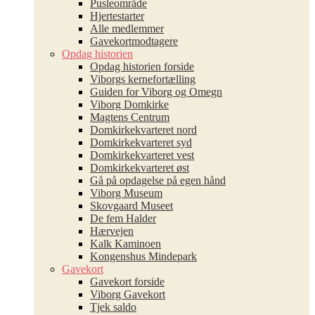
Pusleområde
Hjertestarter
Alle medlemmer
Gavekortmodtagere
Opdag historien
Opdag historien forside
Viborgs kernefortælling
Guiden for Viborg og Omegn
Viborg Domkirke
Magtens Centrum
Domkirkekvarteret nord
Domkirkekvarteret syd
Domkirkekvarteret vest
Domkirkekvarteret øst
Gå på opdagelse på egen hånd
Viborg Museum
Skovgaard Museet
De fem Halder
Hærvejen
Kalk Kaminoen
Kongenshus Mindepark
Gavekort
Gavekort forside
Viborg Gavekort
Tjek saldo