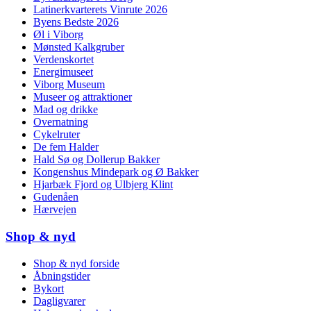
Latinerkvarterets Vinrute 2026
Byens Bedste 2026
Øl i Viborg
Mønsted Kalkgruber
Verdenskortet
Energimuseet
Viborg Museum
Museer og attraktioner
Mad og drikke
Overnatning
Cykelruter
De fem Halder
Hald Sø og Dollerup Bakker
Kongenshus Mindepark og Ø Bakker
Hjarbæk Fjord og Ulbjerg Klint
Gudenåen
Hærvejen
Shop & nyd
Shop & nyd forside
Åbningstider
Bykort
Dagligvarer