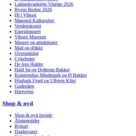
Latinerkvarterets Vinrute 2026
Byens Bedste 2026
Øl i Viborg
Mønsted Kalkgruber
Verdenskortet
Energimuseet
Viborg Museum
Museer og attraktioner
Mad og drikke
Overnatning
Cykelruter
De fem Halder
Hald Sø og Dollerup Bakker
Kongenshus Mindepark og Ø Bakker
Hjarbæk Fjord og Ulbjerg Klint
Gudenåen
Hærvejen
Shop & nyd
Shop & nyd forside
Åbningstider
Bykort
Dagligvarer