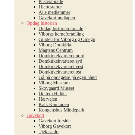
Pusleområde
Hjertestarter
Alle medlemmer
Gavekortmodtagere
Opdag historien
Opdag historien forside
Viborgs kernefortælling
Guiden for Viborg og Omegn
Viborg Domkirke
Magtens Centrum
Domkirkekvarteret nord
Domkirkekvarteret syd
Domkirkekvarteret vest
Domkirkekvarteret øst
Gå på opdagelse på egen hånd
Viborg Museum
Skovgaard Museet
De fem Halder
Hærvejen
Kalk Kaminoen
Kongenshus Mindepark
Gavekort
Gavekort forside
Viborg Gavekort
Tjek saldo