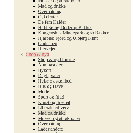
Museer og attraktioner
Mad og drikke
Overnatning
Cykelruter
De fem Halder
Hald Sø og Dollerup Bakker
Kongenshus Mindepark og Ø Bakker
Hjarbæk Fjord og Ulbjerg Klint
Gudenåen
Hærvejen
Shop & nyd
Shop & nyd forside
Åbningstider
Bykort
Dagligvarer
Helse og skønhed
Hus og Have
Mode
Sport og fritid
Kunst og Special
Liberale erhverv
Mad og drikke
Museer og attraktioner
Overnatning
Ladestandere