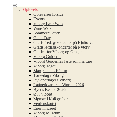
Oplevelser
Oplevelser forside
Events
Viborg Beer Walk
Wine Walk
Sommerbilletten
Øllets Dag
Gratis fredagskoncerter på Hjultorvet
Gratis lørdagskoncerter på Nytorv
Guiden for Viborg og Omegn
Viborg Guiderne
Viborg Guidernes faste sommerture
Viborg Toget
Margrethe l - Bådtur
Torvedag i Viborg
Byvandringer i Viborg
Latinerkvarterets Vinrute 2026
Byens Bedste 2026
Øl i Viborg
Mønsted Kalkgruber
Verdenskortet
Energimuseet
Viborg Museum