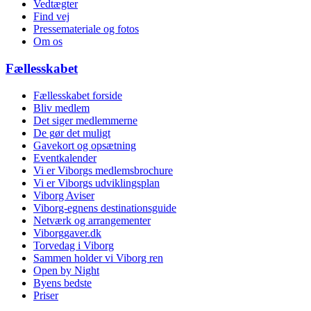
Vedtægter
Find vej
Pressemateriale og fotos
Om os
Fællesskabet
Fællesskabet forside
Bliv medlem
Det siger medlemmerne
De gør det muligt
Gavekort og opsætning
Eventkalender
Vi er Viborgs medlemsbrochure
Vi er Viborgs udviklingsplan
Viborg Aviser
Viborg-egnens destinationsguide
Netværk og arrangementer
Viborggaver.dk
Torvedag i Viborg
Sammen holder vi Viborg ren
Open by Night
Byens bedste
Priser