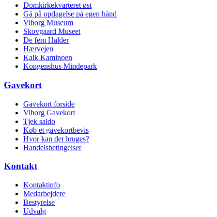
Domkirkekvarteret øst
Gå på opdagelse på egen hånd
Viborg Museum
Skovgaard Museet
De fem Halder
Hærvejen
Kalk Kaminoen
Kongenshus Mindepark
Gavekort
Gavekort forside
Viborg Gavekort
Tjek saldo
Køb et gavekortbevis
Hvor kan det bruges?
Handelsbetingelser
Kontakt
Kontaktinfo
Medarbejdere
Bestyrelse
Udvalg