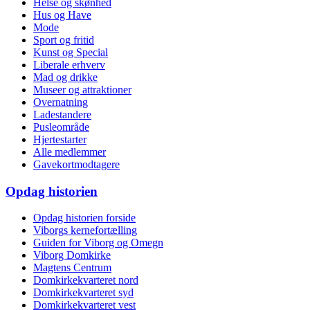
Helse og skønhed
Hus og Have
Mode
Sport og fritid
Kunst og Special
Liberale erhverv
Mad og drikke
Museer og attraktioner
Overnatning
Ladestandere
Pusleområde
Hjertestarter
Alle medlemmer
Gavekortmodtagere
Opdag historien
Opdag historien forside
Viborgs kernefortælling
Guiden for Viborg og Omegn
Viborg Domkirke
Magtens Centrum
Domkirkekvarteret nord
Domkirkekvarteret syd
Domkirkekvarteret vest