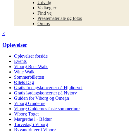
Udvalg
Vedtægter
Find vej
Pressemateriale og fotos
Om os
×
Oplevelser
Oplevelser forside
Events
Viborg Beer Walk
Wine Walk
Sommerbilletten
Øllets Dag
Gratis fredagskoncerter på Hjultorvet
Gratis lørdagskoncerter på Nytorv
Guiden for Viborg og Omegn
Viborg Guiderne
Viborg Guidernes faste sommerture
Viborg Toget
Margrethe l - Bådtur
Torvedag i Viborg
Byvandringer i Viborg