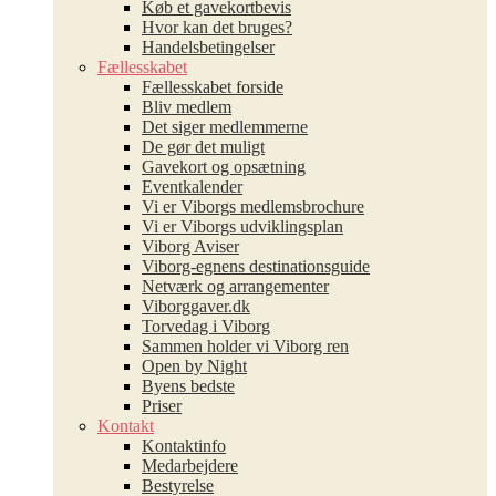
Køb et gavekortbevis
Hvor kan det bruges?
Handelsbetingelser
Fællesskabet
Fællesskabet forside
Bliv medlem
Det siger medlemmerne
De gør det muligt
Gavekort og opsætning
Eventkalender
Vi er Viborgs medlemsbrochure
Vi er Viborgs udviklingsplan
Viborg Aviser
Viborg-egnens destinationsguide
Netværk og arrangementer
Viborggaver.dk
Torvedag i Viborg
Sammen holder vi Viborg ren
Open by Night
Byens bedste
Priser
Kontakt
Kontaktinfo
Medarbejdere
Bestyrelse