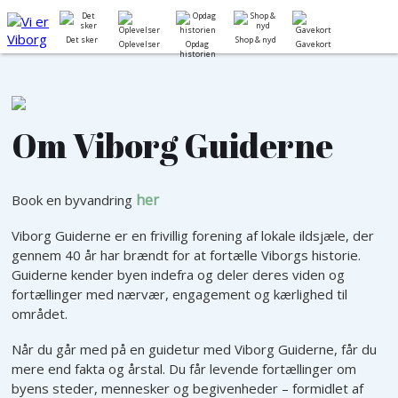
Viborg Beer Walk
Bykort
×
Det sker
Shop & nyd
Oplevelser
Opdag
Gavekort
Wine Walk
Dagligvarer
historien
Sommerbilletten
Helse og skønhe
Øllets Dag
Hus og Have
Om Viborg Guiderne
Gratis fredagskoncerter på
Mode
Hjultorvet
Sport og fritid
her
Book en byvandring
Gratis lørdagskoncerter på
Kunst og Special
Nytorv
Viborg Guiderne er en frivillig forening af lokale ildsjæle, der
Liberale erhverv
gennem 40 år har brændt for at fortælle Viborgs historie.
Guiden for Viborg og
Guiderne kender byen indefra og deler deres viden og
Omegn
Mad og drikke
fortællinger med nærvær, engagement og kærlighed til
Viborg Guiderne
området.
Museer og attrak
Viborg Guidernes faste
Når du går med på en guidetur med Viborg Guiderne, får du
Overnatning
sommerture
mere end fakta og årstal. Du får levende fortællinger om
byens steder, mennesker og begivenheder – formidlet af
Ladestandere