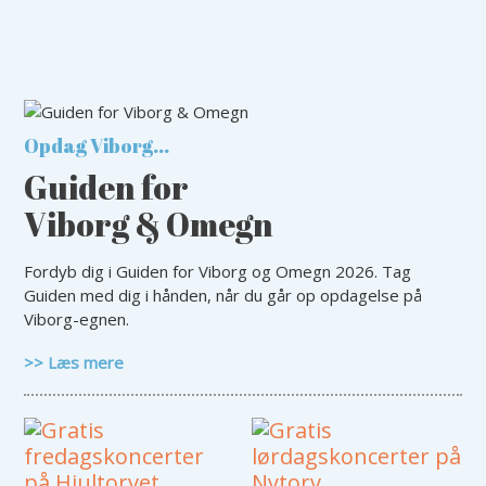
Viborg Aviser
Mad og drikke
Viborg-egnens destina
Overnatning
Netværk og arrangeme
Cykelruter
Opdag Viborg...
Viborggaver.dk
De fem Halder
Guiden for
Torvedag i Viborg
Hald Sø og Dollerup Bakker
Viborg & Omegn
Sammen holder vi Vibo
Kongenshus Mindepark og
Ø Bakker
Fordyb dig i Guiden for Viborg og Omegn 2026. Tag
Open by Night
Guiden med dig i hånden, når du går op opdagelse på
Hjarbæk Fjord og Ulbjerg
Byens bedste
Viborg-egnen.
Klint
Priser
>> Læs mere
Gudenåen
Hærvejen