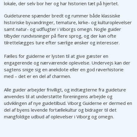
Viborg Toget
lokale, der selv bor her og har historien tæt på hjertet.
Pusleområde
Margrethe l - Bådtur
Guideturene spænder bredt og rummer både klassiske
Hjertestarter
historiske byvandringer, temature, kirke- og kulturoplevelser
Torvedag i Viborg
samt natur- og udflugter i Viborgs omegn. Nogle guider
Alle medlemmer
Byvandringer i Viborg
tilbyder rundvisninger på flere sprog, og der kan ofte
tilrettelægges ture efter særlige ønsker og interesser.
Gavekortmodtag
Latinerkvarterets Vinrute
2026
Fælles for guiderne er lysten til at give gæster en
engagerende og nærværende oplevelse. Undervejs kan der
Bliv medlem
Byens Bedste 2026
sagtens snige sig en anekdote eller en god røverhistorie
Det siger medlemmern
med – det er en del af charmen.
Øl i Viborg
De gør det muligt
Mønsted Kalkgruber
Alle guider arbejder frivilligt, og indtægterne fra guideture
anvendes til at understøtte foreningens arbejde og
Gavekort og opsætnin
Verdenskortet
udviklingen af nye guidetilbud. Viborg Guiderne er dermed en
Eventkalender
del af byens levende fortællekultur og bidrager til det
Energimuseet
mangfoldige udbud af oplevelser i Viborg og omegn.
Vi er Viborgs medlems
Viborg Museum
Vi er Viborgs udvikling
Museer og attraktioner