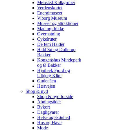
Mønsted Kalkgruber
Verdenskortet
Energimuseet
Viborg Museum
Museer og attraktioner
Mad og drikke
Overnatning
Cykelruter
De fem Halder
Hald Sø og Dollerup
Bakker
Kongenshus Mindepark
og Ø Bakker
Hjarbæk Fjord og
Ulbjerg Klint
Gudenåen
Hærvejen
Shop & nyd
Shop & nyd forside
Åbningstider
Bykort
Dagligvarer
Helse og skønhed
Hus og Have
Mode