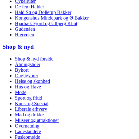
Cykelruter
De fem Halder
Hald Sø og Dollerup Bakker
Kongenshus Mindepark og Ø Bakker
Hjarbæk Fjord og Ulbjerg Klint
Gudenåen
Hærvejen
Shop & nyd
Shop & nyd forside
Åbningstider
Bykort
Dagligvarer
Helse og skønhed
Hus og Have
Mode
Sport og fritid
Kunst og Special
Liberale erhverv
Mad og drikke
Museer og attraktioner
Overnatning
Ladestandere
Pusleområde