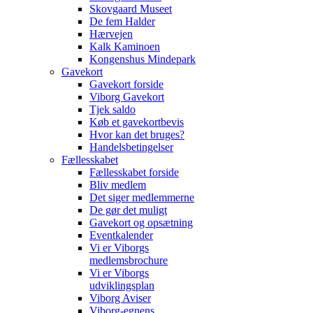
Skovgaard Museet
De fem Halder
Hærvejen
Kalk Kaminoen
Kongenshus Mindepark
Gavekort
Gavekort forside
Viborg Gavekort
Tjek saldo
Køb et gavekortbevis
Hvor kan det bruges?
Handelsbetingelser
Fællesskabet
Fællesskabet forside
Bliv medlem
Det siger medlemmerne
De gør det muligt
Gavekort og opsætning
Eventkalender
Vi er Viborgs
medlemsbrochure
Vi er Viborgs
udviklingsplan
Viborg Aviser
Viborg-egnens