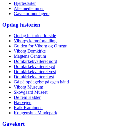
Hjertestarter
Alle medlemmer
Gavekortmodtagere
Opdag historien
Opdag historien forside
Viborgs kernefortælling
Guiden for Viborg og Omegn
Viborg Domkirke
Magtens Centrum
Domkirkekvarteret nord
Domkirkekvarteret syd
Domkirkekvarteret vest
Domkirkekvarteret øst
Gå på opdagelse på egen hånd
Viborg Museum
Skovgaard Museet
De fem Halder
Hærvejen
Kalk Kaminoen
Kongenshus Mindepark
Gavekort