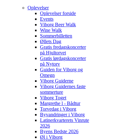
Oplevelser
Oplevelser forside
Events
Viborg Beer Walk
Wine Walk
Sommerbilletten
Øllets Dag
Gratis fredagskoncerter
på Hjultorvet
Gratis lørdagskoncerter
på Nytorv
Guiden for Viborg og
Omegn
Viborg Guiderne
Viborg Guidernes faste
sommerture
Viborg Toget
Margrethe l - Bådtur
Torvedag i Viborg
Byvandringer i Viborg
Latinerkvarterets Vinrute
2026
Byens Bedste 2026
Øl i Viborg