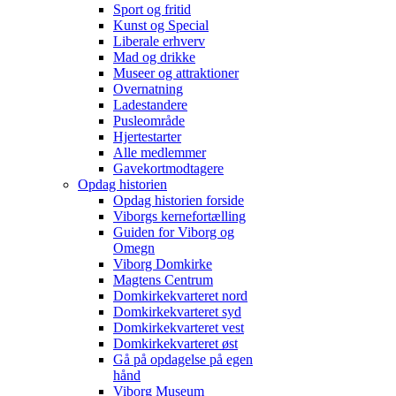
Sport og fritid
Kunst og Special
Liberale erhverv
Mad og drikke
Museer og attraktioner
Overnatning
Ladestandere
Pusleområde
Hjertestarter
Alle medlemmer
Gavekortmodtagere
Opdag historien
Opdag historien forside
Viborgs kernefortælling
Guiden for Viborg og
Omegn
Viborg Domkirke
Magtens Centrum
Domkirkekvarteret nord
Domkirkekvarteret syd
Domkirkekvarteret vest
Domkirkekvarteret øst
Gå på opdagelse på egen
hånd
Viborg Museum