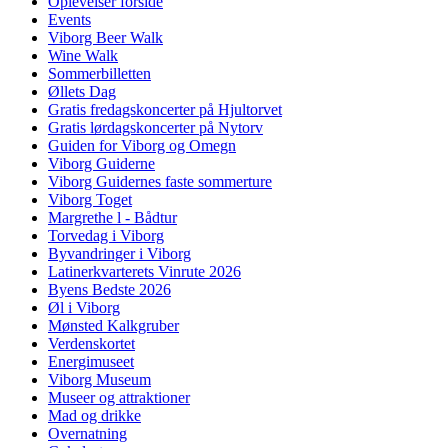
Oplevelser forside
Events
Viborg Beer Walk
Wine Walk
Sommerbilletten
Øllets Dag
Gratis fredagskoncerter på Hjultorvet
Gratis lørdagskoncerter på Nytorv
Guiden for Viborg og Omegn
Viborg Guiderne
Viborg Guidernes faste sommerture
Viborg Toget
Margrethe l - Bådtur
Torvedag i Viborg
Byvandringer i Viborg
Latinerkvarterets Vinrute 2026
Byens Bedste 2026
Øl i Viborg
Mønsted Kalkgruber
Verdenskortet
Energimuseet
Viborg Museum
Museer og attraktioner
Mad og drikke
Overnatning