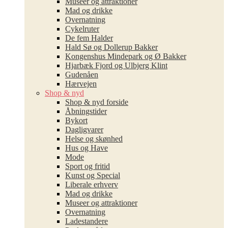
Museer og attraktioner
Byvandringer i Viborg
Mad og drikke
Alle medlemmer
Overnatning
Latinerkvarterets Vinrute 2026
Cykelruter
Gavekortmodtagere
De fem Halder
Byens Bedste 2026
Hald Sø og Dollerup Bakker
Kongenshus Mindepark og Ø Bakker
Øl i Viborg
Hjarbæk Fjord og Ulbjerg Klint
Bliv medlem
Gudenåen
Mønsted Kalkgruber
Hærvejen
Det siger medlemmerne
Shop & nyd
Verdenskortet
De gør det muligt
Shop & nyd forside
Åbningstider
Energimuseet
Gavekort og opsætning
Bykort
Dagligvarer
Viborg Museum
Eventkalender
Helse og skønhed
Hus og Have
Museer og attraktioner
Vi er Viborgs medlemsbroc
Mode
Mad og drikke
Sport og fritid
Vi er Viborgs udviklingspla
Kunst og Special
Overnatning
Liberale erhverv
Viborg Aviser
Mad og drikke
Cykelruter
Museer og attraktioner
Viborg-egnens destinations
Overnatning
De fem Halder
Ladestandere
Netværk og arrangementer