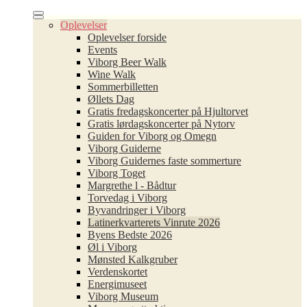
Viborg Beer Walk
Bykort
Oplevelser
Wine Walk
Dagligvarer
×
Oplevelser forside
Events
Sommerbilletten
Helse og skønhed
Viborg Beer Walk
Øllets Dag
Hus og Have
Wine Walk
Sommerbilletten
Gratis fredagskoncerter på
Mode
Øllets Dag
Hjultorvet
Gratis fredagskoncerter på Hjultorvet
Sport og fritid
Gratis lørdagskoncerter på Nytorv
Gratis lørdagskoncerter på
Guiden for Viborg og Omegn
Kunst og Special
Nytorv
Viborg Guiderne
Viborg Guidernes faste sommerture
Liberale erhverv
Guiden for Viborg og Omegn
Viborg Toget
Margrethe l - Bådtur
Mad og drikke
Viborg Guiderne
Torvedag i Viborg
Byvandringer i Viborg
Museer og attraktion
Viborg Guidernes faste
Latinerkvarterets Vinrute 2026
sommerture
Byens Bedste 2026
Overnatning
Øl i Viborg
Viborg Toget
Mønsted Kalkgruber
Ladestandere
Verdenskortet
Margrethe l - Bådtur
Pusleområde
Energimuseet
Viborg Museum
Torvedag i Viborg
Hjertestarter