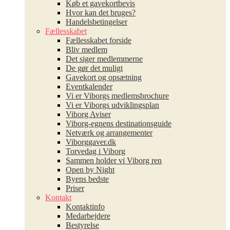
Køb et gavekortbevis
Hvor kan det bruges?
Handelsbetingelser
Fællesskabet
Fællesskabet forside
Bliv medlem
Det siger medlemmerne
De gør det muligt
Gavekort og opsætning
Eventkalender
Vi er Viborgs medlemsbrochure
Vi er Viborgs udviklingsplan
Viborg Aviser
Viborg-egnens destinationsguide
Netværk og arrangementer
Viborggaver.dk
Torvedag i Viborg
Sammen holder vi Viborg ren
Open by Night
Byens bedste
Priser
Kontakt
Kontaktinfo
Medarbejdere
Bestyrelse