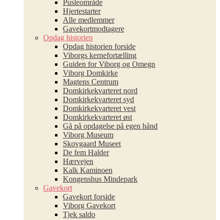
Pusleområde
Hald Sø og Dollerup Bakker
Hjertestarter
Viborggaver.dk
Alle medlemmer
Kongenshus Mindepark og Ø
Torvedag i Viborg
Gavekortmodtagere
Bakker
Opdag historien
Sammen holder vi Viborg r
Opdag historien forside
Hjarbæk Fjord og Ulbjerg Klint
Viborgs kernefortælling
Open by Night
Guiden for Viborg og Omegn
Gudenåen
Viborg Domkirke
Byens bedste
Magtens Centrum
Hærvejen
Domkirkekvarteret nord
Priser
Domkirkekvarteret syd
Domkirkekvarteret vest
Domkirkekvarteret øst
Gå på opdagelse på egen hånd
Viborg Museum
Skovgaard Museet
De fem Halder
Hærvejen
Kalk Kaminoen
Kongenshus Mindepark
Gavekort
Gavekort forside
Viborg Gavekort
Tjek saldo