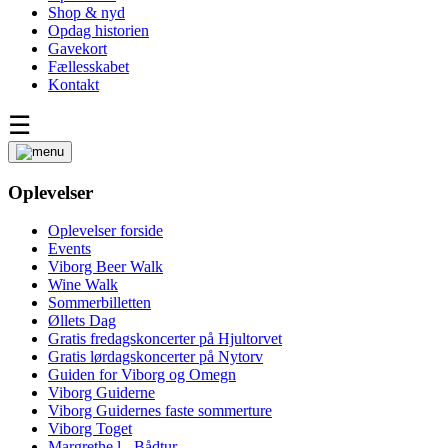
Shop & nyd
Opdag historien
Gavekort
Fællesskabet
Kontakt
☰
Oplevelser
Oplevelser forside
Events
Viborg Beer Walk
Wine Walk
Sommerbilletten
Øllets Dag
Gratis fredagskoncerter på Hjultorvet
Gratis lørdagskoncerter på Nytorv
Guiden for Viborg og Omegn
Viborg Guiderne
Viborg Guidernes faste sommerture
Viborg Toget
Margrethe l - Bådtur