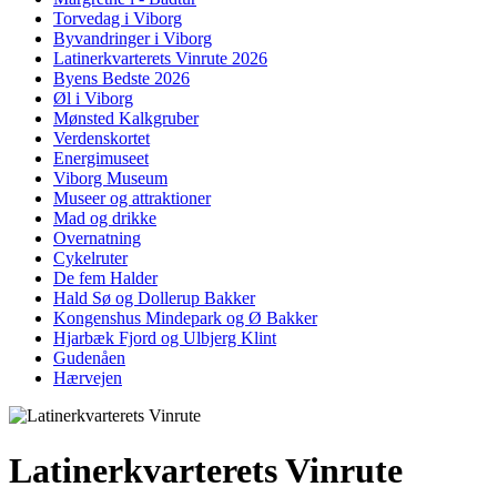
Torvedag i Viborg
Byvandringer i Viborg
Latinerkvarterets Vinrute 2026
Byens Bedste 2026
Øl i Viborg
Mønsted Kalkgruber
Verdenskortet
Energimuseet
Viborg Museum
Museer og attraktioner
Mad og drikke
Overnatning
Cykelruter
De fem Halder
Hald Sø og Dollerup Bakker
Kongenshus Mindepark og Ø Bakker
Hjarbæk Fjord og Ulbjerg Klint
Gudenåen
Hærvejen
Latinerkvarterets Vinrute