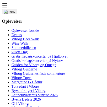
☰
Oplevelser
Oplevelser forside
Events
Viborg Beer Walk
Wine Walk
Sommerbilletten
Øllets Dag
Gratis fredagskoncerter på Hjultorvet
Gratis lørdagskoncerter på Nytorv
Guiden for Viborg og Omegn
Viborg Guiderne
Viborg Guidernes faste sommerture
Viborg Toget
Margrethe l - Bådtur
Torvedag i Viborg
Byvandringer i Viborg
Latinerkvarterets Vinrute 2026
Byens Bedste 2026
Øl i Viborg