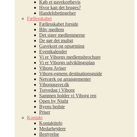
Køb et gavekortbevis
Hvor kan det bruges?
Handelsbetingelser
Fællesskabet
Fællesskabet forside
Bliv medlem
Det siger medlemmerne
De gør det muligt
Gavekort og opsætning
Eventkalender
Vi er Viborgs medlemsbrochure
Vi er Viborgs udviklingsplan
Viborg Aviser
Viborg-egnens destinationsguide
Netværk og arrangementer
Viborggaver.dk
Torvedag i Viborg
Sammen holder vi Viborg ren
Open by Night
Byens bedste
Priser
Kontakt
Kontaktinfo
Medarbejdere
Bestyrelse