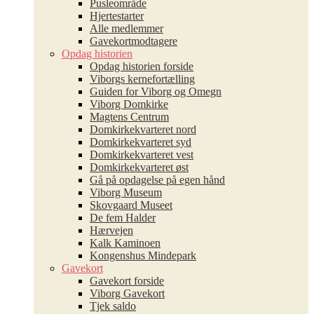
Pusleområde
Hjertestarter
Alle medlemmer
Gavekortmodtagere
Opdag historien
Opdag historien forside
Viborgs kernefortælling
Guiden for Viborg og Omegn
Viborg Domkirke
Magtens Centrum
Domkirkekvarteret nord
Domkirkekvarteret syd
Domkirkekvarteret vest
Domkirkekvarteret øst
Gå på opdagelse på egen hånd
Viborg Museum
Skovgaard Museet
De fem Halder
Hærvejen
Kalk Kaminoen
Kongenshus Mindepark
Gavekort
Gavekort forside
Viborg Gavekort
Tjek saldo