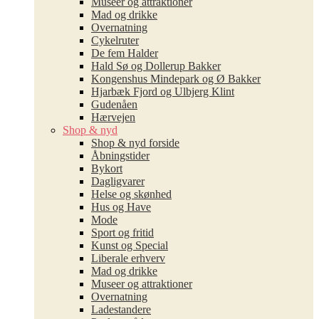
Museer og attraktioner
Mad og drikke
Overnatning
Cykelruter
De fem Halder
Hald Sø og Dollerup Bakker
Kongenshus Mindepark og Ø Bakker
Hjarbæk Fjord og Ulbjerg Klint
Gudenåen
Hærvejen
Shop & nyd
Shop & nyd forside
Åbningstider
Bykort
Dagligvarer
Helse og skønhed
Hus og Have
Mode
Sport og fritid
Kunst og Special
Liberale erhverv
Mad og drikke
Museer og attraktioner
Overnatning
Ladestandere