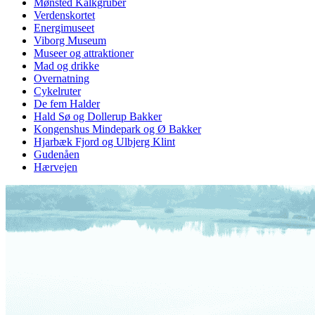
Mønsted Kalkgruber
Verdenskortet
Energimuseet
Viborg Museum
Museer og attraktioner
Mad og drikke
Overnatning
Cykelruter
De fem Halder
Hald Sø og Dollerup Bakker
Kongenshus Mindepark og Ø Bakker
Hjarbæk Fjord og Ulbjerg Klint
Gudenåen
Hærvejen