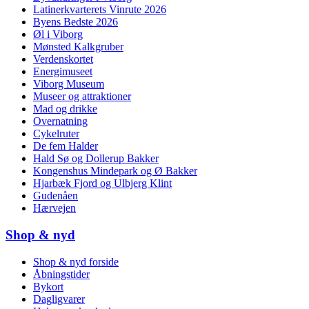
Latinerkvarterets Vinrute 2026
Byens Bedste 2026
Øl i Viborg
Mønsted Kalkgruber
Verdenskortet
Energimuseet
Viborg Museum
Museer og attraktioner
Mad og drikke
Overnatning
Cykelruter
De fem Halder
Hald Sø og Dollerup Bakker
Kongenshus Mindepark og Ø Bakker
Hjarbæk Fjord og Ulbjerg Klint
Gudenåen
Hærvejen
Shop & nyd
Shop & nyd forside
Åbningstider
Bykort
Dagligvarer