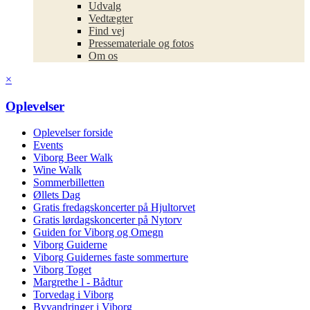
Udvalg
Vedtægter
Find vej
Pressemateriale og fotos
Om os
×
Oplevelser
Oplevelser forside
Events
Viborg Beer Walk
Wine Walk
Sommerbilletten
Øllets Dag
Gratis fredagskoncerter på Hjultorvet
Gratis lørdagskoncerter på Nytorv
Guiden for Viborg og Omegn
Viborg Guiderne
Viborg Guidernes faste sommerture
Viborg Toget
Margrethe l - Bådtur
Torvedag i Viborg
Byvandringer i Viborg