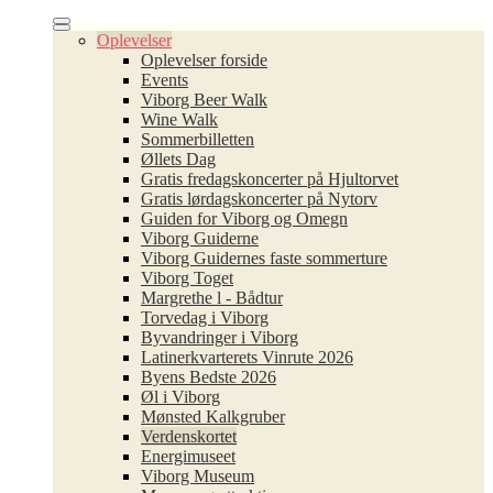
Oplevelser
Oplevelser forside
Events
Viborg Beer Walk
Wine Walk
Sommerbilletten
Øllets Dag
Gratis fredagskoncerter på Hjultorvet
Gratis lørdagskoncerter på Nytorv
Guiden for Viborg og Omegn
Viborg Guiderne
Viborg Guidernes faste sommerture
Viborg Toget
Margrethe l - Bådtur
Torvedag i Viborg
Byvandringer i Viborg
Latinerkvarterets Vinrute 2026
Byens Bedste 2026
Øl i Viborg
Mønsted Kalkgruber
Verdenskortet
Energimuseet
Viborg Museum