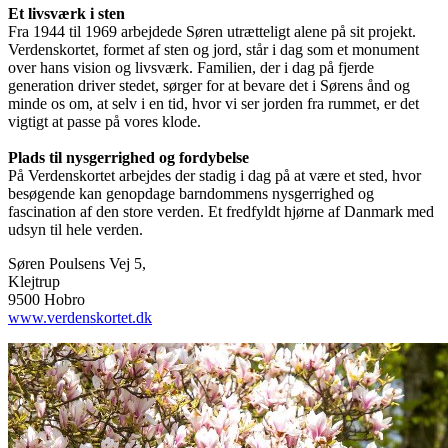
Et livsværk i sten
Fra 1944 til 1969 arbejdede Søren utrætteligt alene på sit projekt.
Verdenskortet, formet af sten og jord, står i dag som et monument
over hans vision og livsværk. Familien, der i dag på fjerde
generation driver stedet, sørger for at bevare det i Sørens ånd og
minde os om, at selv i en tid, hvor vi ser jorden fra rummet, er det
vigtigt at passe på vores klode.
Plads til nysgerrighed og fordybelse
På Verdenskortet arbejdes der stadig i dag på at være et sted, hvor
besøgende kan genopdage barndommens nysgerrighed og
fascination af den store verden. Et fredfyldt hjørne af Danmark med
udsyn til hele verden.
Søren Poulsens Vej 5,
Klejtrup
9500 Hobro
www.verdenskortet.dk