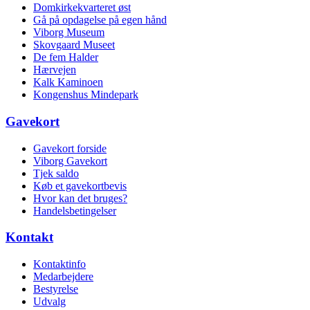
Domkirkekvarteret øst
Gå på opdagelse på egen hånd
Viborg Museum
Skovgaard Museet
De fem Halder
Hærvejen
Kalk Kaminoen
Kongenshus Mindepark
Gavekort
Gavekort forside
Viborg Gavekort
Tjek saldo
Køb et gavekortbevis
Hvor kan det bruges?
Handelsbetingelser
Kontakt
Kontaktinfo
Medarbejdere
Bestyrelse
Udvalg