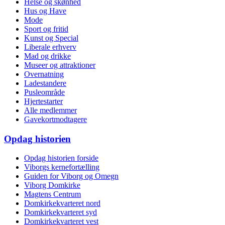
Helse og skønhed
Hus og Have
Mode
Sport og fritid
Kunst og Special
Liberale erhverv
Mad og drikke
Museer og attraktioner
Overnatning
Ladestandere
Pusleområde
Hjertestarter
Alle medlemmer
Gavekortmodtagere
Opdag historien
Opdag historien forside
Viborgs kernefortælling
Guiden for Viborg og Omegn
Viborg Domkirke
Magtens Centrum
Domkirkekvarteret nord
Domkirkekvarteret syd
Domkirkekvarteret vest