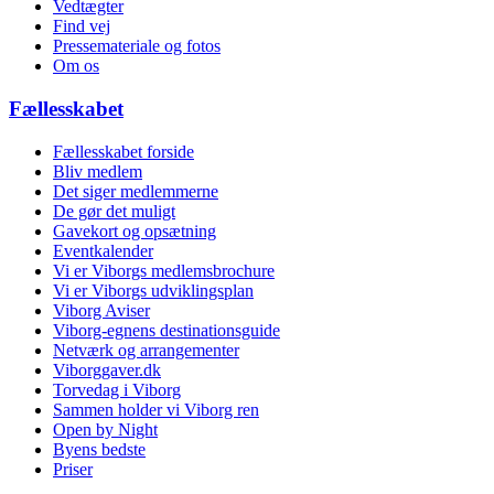
Vedtægter
Find vej
Pressemateriale og fotos
Om os
Fællesskabet
Fællesskabet forside
Bliv medlem
Det siger medlemmerne
De gør det muligt
Gavekort og opsætning
Eventkalender
Vi er Viborgs medlemsbrochure
Vi er Viborgs udviklingsplan
Viborg Aviser
Viborg-egnens destinationsguide
Netværk og arrangementer
Viborggaver.dk
Torvedag i Viborg
Sammen holder vi Viborg ren
Open by Night
Byens bedste
Priser