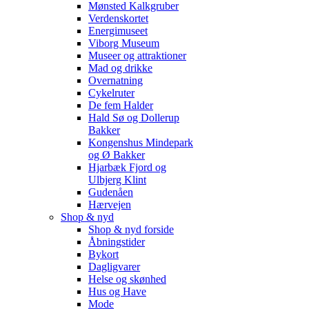
Mønsted Kalkgruber
Verdenskortet
Energimuseet
Viborg Museum
Museer og attraktioner
Mad og drikke
Overnatning
Cykelruter
De fem Halder
Hald Sø og Dollerup
Bakker
Kongenshus Mindepark
og Ø Bakker
Hjarbæk Fjord og
Ulbjerg Klint
Gudenåen
Hærvejen
Shop & nyd
Shop & nyd forside
Åbningstider
Bykort
Dagligvarer
Helse og skønhed
Hus og Have
Mode