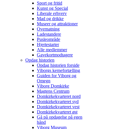
Sport og fritid
Kunst og Special
Liberale erhverv
Mad og drikke
Museer og attraktioner
Overnatning
Ladestandere
Pusleområde
Hjertestarter
Alle medlemmer
Gavekortmodtagere
Opdag historien
Opdag historien forside
Viborgs kernefortælling
Guiden for Viborg og
Omegn
Viborg Domkirke
Magtens Centrum
Domkirkekvarteret nord
Domkirkekvarteret syd
Domkirkekvarteret vest
Domkirkekvarteret øst
Gå på opdagelse på egen
hånd
Viborg Museum