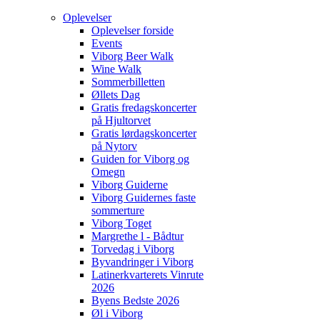
Oplevelser
Oplevelser forside
Events
Viborg Beer Walk
Wine Walk
Sommerbilletten
Øllets Dag
Gratis fredagskoncerter
på Hjultorvet
Gratis lørdagskoncerter
på Nytorv
Guiden for Viborg og
Omegn
Viborg Guiderne
Viborg Guidernes faste
sommerture
Viborg Toget
Margrethe l - Bådtur
Torvedag i Viborg
Byvandringer i Viborg
Latinerkvarterets Vinrute
2026
Byens Bedste 2026
Øl i Viborg