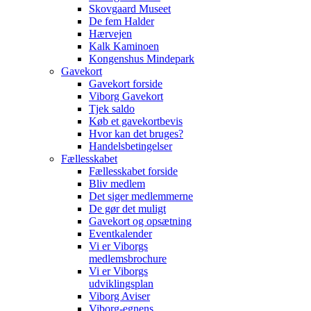
Skovgaard Museet
De fem Halder
Hærvejen
Kalk Kaminoen
Kongenshus Mindepark
Gavekort
Gavekort forside
Viborg Gavekort
Tjek saldo
Køb et gavekortbevis
Hvor kan det bruges?
Handelsbetingelser
Fællesskabet
Fællesskabet forside
Bliv medlem
Det siger medlemmerne
De gør det muligt
Gavekort og opsætning
Eventkalender
Vi er Viborgs
medlemsbrochure
Vi er Viborgs
udviklingsplan
Viborg Aviser
Viborg-egnens