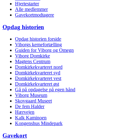
Hjertestarter
Alle medlemmer
Gavekortmodtagere
Opdag historien
Opdag historien forside
Viborgs kernefortælling
Guiden for Viborg og Omegn
Viborg Domkirke
Magtens Centrum
Domkirkekvarteret nord
Domkirkekvarteret syd
Domkirkekvarteret vest
Domkirkekvarteret øst
Gå på opdagelse på egen hånd
Viborg Museum
Skovgaard Museet
De fem Halder
Hærvejen
Kalk Kaminoen
Kongenshus Mindepark
Gavekort