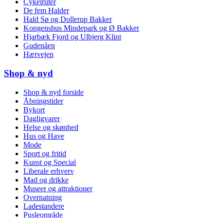
Cykelruter
De fem Halder
Hald Sø og Dollerup Bakker
Kongenshus Mindepark og Ø Bakker
Hjarbæk Fjord og Ulbjerg Klint
Gudenåen
Hærvejen
Shop & nyd
Shop & nyd forside
Åbningstider
Bykort
Dagligvarer
Helse og skønhed
Hus og Have
Mode
Sport og fritid
Kunst og Special
Liberale erhverv
Mad og drikke
Museer og attraktioner
Overnatning
Ladestandere
Pusleområde