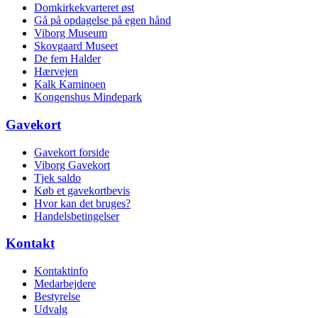
Domkirkekvarteret øst
Gå på opdagelse på egen hånd
Viborg Museum
Skovgaard Museet
De fem Halder
Hærvejen
Kalk Kaminoen
Kongenshus Mindepark
Gavekort
Gavekort forside
Viborg Gavekort
Tjek saldo
Køb et gavekortbevis
Hvor kan det bruges?
Handelsbetingelser
Kontakt
Kontaktinfo
Medarbejdere
Bestyrelse
Udvalg