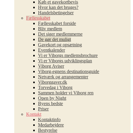
Køb et gavekortbevis
Hvor kan det bruges?
Handelsbetingelser
Fællesskabet
Fællesskabet forside
Bliv medlem
Det siger medlemmerne
De gør det muligt
Gavekort og opsætning
Eventkalender
Vi er Viborgs medlemsbrochure
Vi er Viborgs udviklingsplan
Viborg Aviser
Viborg-egnens destinationsguide
Netværk og arrangementer
Viborggaver.dk
Torvedag i Viborg
Sammen holder vi Viborg ren
Open by Night
Byens bedste
Priser
Kontakt
Kontaktinfo
Medarbejdere
Bestyrelse