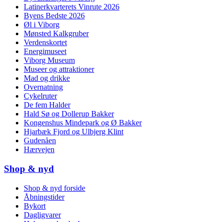
Latinerkvarterets Vinrute 2026
Byens Bedste 2026
Øl i Viborg
Mønsted Kalkgruber
Verdenskortet
Energimuseet
Viborg Museum
Museer og attraktioner
Mad og drikke
Overnatning
Cykelruter
De fem Halder
Hald Sø og Dollerup Bakker
Kongenshus Mindepark og Ø Bakker
Hjarbæk Fjord og Ulbjerg Klint
Gudenåen
Hærvejen
Shop & nyd
Shop & nyd forside
Åbningstider
Bykort
Dagligvarer