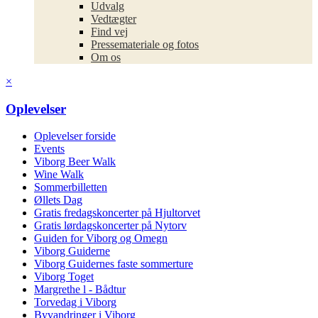
Udvalg
Vedtægter
Find vej
Pressemateriale og fotos
Om os
×
Oplevelser
Oplevelser forside
Events
Viborg Beer Walk
Wine Walk
Sommerbilletten
Øllets Dag
Gratis fredagskoncerter på Hjultorvet
Gratis lørdagskoncerter på Nytorv
Guiden for Viborg og Omegn
Viborg Guiderne
Viborg Guidernes faste sommerture
Viborg Toget
Margrethe l - Bådtur
Torvedag i Viborg
Byvandringer i Viborg