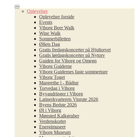
Oplevelser
Oplevelser forside
Events
Viborg Beer Walk
Wine Walk
Sommerbilletten
Øllets Dag
Gratis fredagskoncerter på Hjultorvet
Gratis lørdagskoncerter på Nytorv
Guiden for Viborg og Omegn
Viborg Guiderne
Viborg Guidernes faste sommerture
Viborg Toget
Margrethe l - Bådtur
Torvedag i Viborg
Byvandringer i Viborg
Latinerkvarterets Vinrute 2026
Byens Bedste 2026
Øl i Viborg
Mønsted Kalkgruber
Verdenskortet
Energimuseet
Viborg Museum