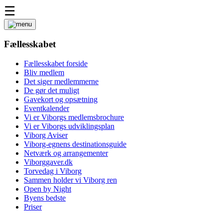
☰
Fællesskabet
Fællesskabet forside
Bliv medlem
Det siger medlemmerne
De gør det muligt
Gavekort og opsætning
Eventkalender
Vi er Viborgs medlemsbrochure
Vi er Viborgs udviklingsplan
Viborg Aviser
Viborg-egnens destinationsguide
Netværk og arrangementer
Viborggaver.dk
Torvedag i Viborg
Sammen holder vi Viborg ren
Open by Night
Byens bedste
Priser