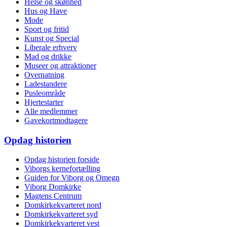
Helse og skønhed
Hus og Have
Mode
Sport og fritid
Kunst og Special
Liberale erhverv
Mad og drikke
Museer og attraktioner
Overnatning
Ladestandere
Pusleområde
Hjertestarter
Alle medlemmer
Gavekortmodtagere
Opdag historien
Opdag historien forside
Viborgs kernefortælling
Guiden for Viborg og Omegn
Viborg Domkirke
Magtens Centrum
Domkirkekvarteret nord
Domkirkekvarteret syd
Domkirkekvarteret vest