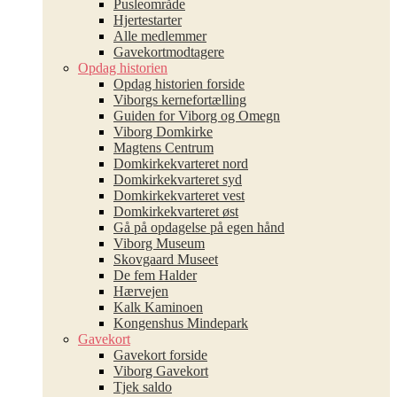
Pusleområde
Hjertestarter
Alle medlemmer
Gavekortmodtagere
Opdag historien
Opdag historien forside
Viborgs kernefortælling
Guiden for Viborg og Omegn
Viborg Domkirke
Magtens Centrum
Domkirkekvarteret nord
Domkirkekvarteret syd
Domkirkekvarteret vest
Domkirkekvarteret øst
Gå på opdagelse på egen hånd
Viborg Museum
Skovgaard Museet
De fem Halder
Hærvejen
Kalk Kaminoen
Kongenshus Mindepark
Gavekort
Gavekort forside
Viborg Gavekort
Tjek saldo