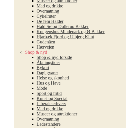
Museer og attraktioner
Mad og drikke
Overnatning
Cykelruter
De fem Halder
Hald Sø og Dollerup Bakker
Kongenshus Mindepark og Ø Bakker
Hjarbæk Fjord og Ulbjerg Klint
Gudenåen
Hærvejen
Shop & nyd
Shop & nyd forside
Åbningstider
Bykort
Dagligvarer
Helse og skønhed
Hus og Have
Mode
Sport og fritid
Kunst og Special
Liberale erhverv
Mad og drikke
Museer og attraktioner
Overnatning
Ladestandere