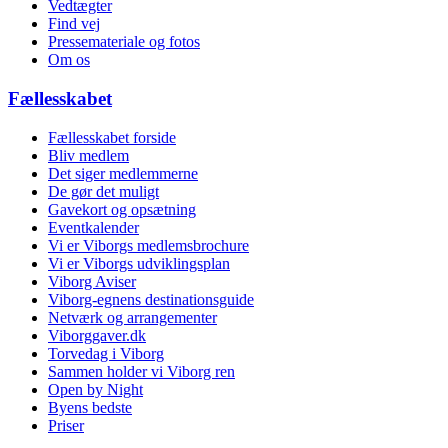
Vedtægter
Find vej
Pressemateriale og fotos
Om os
Fællesskabet
Fællesskabet forside
Bliv medlem
Det siger medlemmerne
De gør det muligt
Gavekort og opsætning
Eventkalender
Vi er Viborgs medlemsbrochure
Vi er Viborgs udviklingsplan
Viborg Aviser
Viborg-egnens destinationsguide
Netværk og arrangementer
Viborggaver.dk
Torvedag i Viborg
Sammen holder vi Viborg ren
Open by Night
Byens bedste
Priser