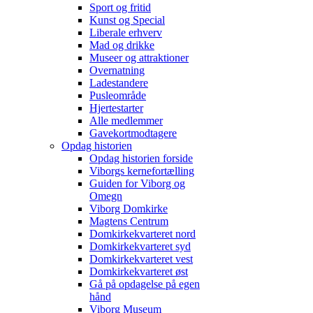
Sport og fritid
Kunst og Special
Liberale erhverv
Mad og drikke
Museer og attraktioner
Overnatning
Ladestandere
Pusleområde
Hjertestarter
Alle medlemmer
Gavekortmodtagere
Opdag historien
Opdag historien forside
Viborgs kernefortælling
Guiden for Viborg og
Omegn
Viborg Domkirke
Magtens Centrum
Domkirkekvarteret nord
Domkirkekvarteret syd
Domkirkekvarteret vest
Domkirkekvarteret øst
Gå på opdagelse på egen
hånd
Viborg Museum