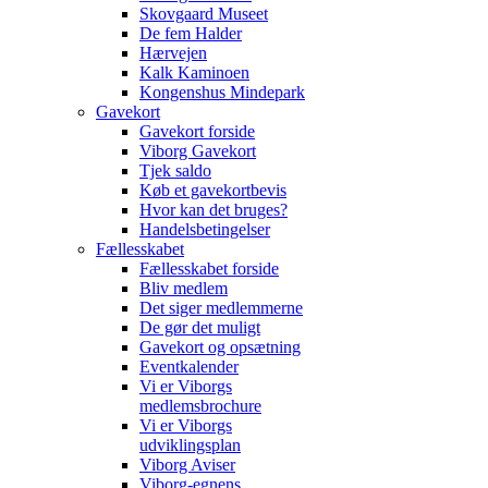
Skovgaard Museet
De fem Halder
Hærvejen
Kalk Kaminoen
Kongenshus Mindepark
Gavekort
Gavekort forside
Viborg Gavekort
Tjek saldo
Køb et gavekortbevis
Hvor kan det bruges?
Handelsbetingelser
Fællesskabet
Fællesskabet forside
Bliv medlem
Det siger medlemmerne
De gør det muligt
Gavekort og opsætning
Eventkalender
Vi er Viborgs
medlemsbrochure
Vi er Viborgs
udviklingsplan
Viborg Aviser
Viborg-egnens