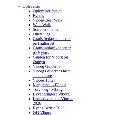
Oplevelser
Oplevelser forside
Events
Viborg Beer Walk
Wine Walk
Sommerbilletten
Øllets Dag
Gratis fredagskoncerter
på Hjultorvet
Gratis lørdagskoncerter
på Nytorv
Guiden for Viborg og
Omegn
Viborg Guiderne
Viborg Guidernes faste
sommerture
Viborg Toget
Margrethe l - Bådtur
Torvedag i Viborg
Byvandringer i Viborg
Latinerkvarterets Vinrute
2026
Byens Bedste 2026
Øl i Viborg