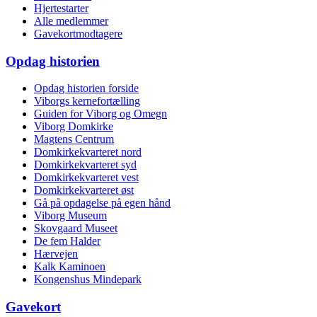
Hjertestarter
Alle medlemmer
Gavekortmodtagere
Opdag historien
Opdag historien forside
Viborgs kernefortælling
Guiden for Viborg og Omegn
Viborg Domkirke
Magtens Centrum
Domkirkekvarteret nord
Domkirkekvarteret syd
Domkirkekvarteret vest
Domkirkekvarteret øst
Gå på opdagelse på egen hånd
Viborg Museum
Skovgaard Museet
De fem Halder
Hærvejen
Kalk Kaminoen
Kongenshus Mindepark
Gavekort