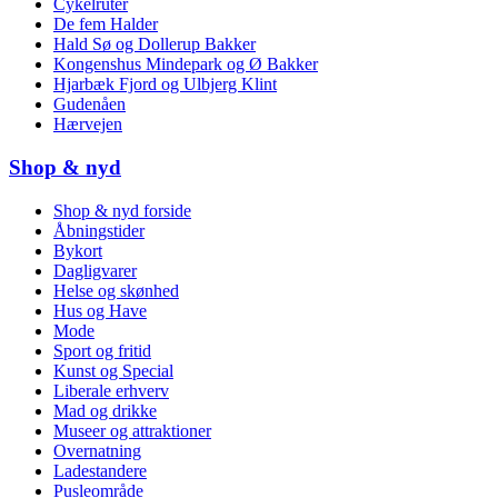
Cykelruter
De fem Halder
Hald Sø og Dollerup Bakker
Kongenshus Mindepark og Ø Bakker
Hjarbæk Fjord og Ulbjerg Klint
Gudenåen
Hærvejen
Shop & nyd
Shop & nyd forside
Åbningstider
Bykort
Dagligvarer
Helse og skønhed
Hus og Have
Mode
Sport og fritid
Kunst og Special
Liberale erhverv
Mad og drikke
Museer og attraktioner
Overnatning
Ladestandere
Pusleområde