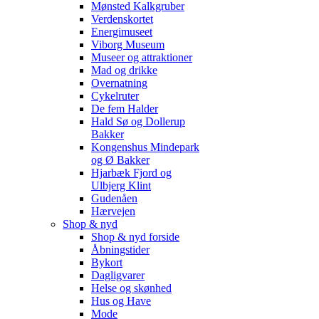
Mønsted Kalkgruber
Verdenskortet
Energimuseet
Viborg Museum
Museer og attraktioner
Mad og drikke
Overnatning
Cykelruter
De fem Halder
Hald Sø og Dollerup
Bakker
Kongenshus Mindepark
og Ø Bakker
Hjarbæk Fjord og
Ulbjerg Klint
Gudenåen
Hærvejen
Shop & nyd
Shop & nyd forside
Åbningstider
Bykort
Dagligvarer
Helse og skønhed
Hus og Have
Mode