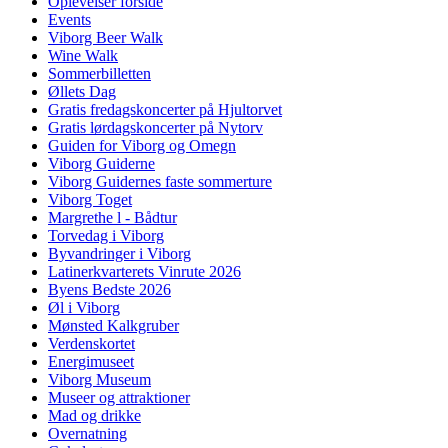
Oplevelser forside
Events
Viborg Beer Walk
Wine Walk
Sommerbilletten
Øllets Dag
Gratis fredagskoncerter på Hjultorvet
Gratis lørdagskoncerter på Nytorv
Guiden for Viborg og Omegn
Viborg Guiderne
Viborg Guidernes faste sommerture
Viborg Toget
Margrethe l - Bådtur
Torvedag i Viborg
Byvandringer i Viborg
Latinerkvarterets Vinrute 2026
Byens Bedste 2026
Øl i Viborg
Mønsted Kalkgruber
Verdenskortet
Energimuseet
Viborg Museum
Museer og attraktioner
Mad og drikke
Overnatning