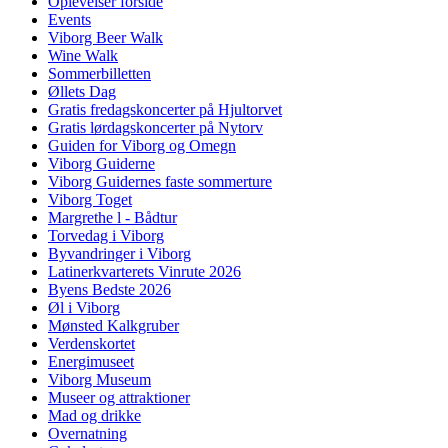
Oplevelser forside
Events
Viborg Beer Walk
Wine Walk
Sommerbilletten
Øllets Dag
Gratis fredagskoncerter på Hjultorvet
Gratis lørdagskoncerter på Nytorv
Guiden for Viborg og Omegn
Viborg Guiderne
Viborg Guidernes faste sommerture
Viborg Toget
Margrethe l - Bådtur
Torvedag i Viborg
Byvandringer i Viborg
Latinerkvarterets Vinrute 2026
Byens Bedste 2026
Øl i Viborg
Mønsted Kalkgruber
Verdenskortet
Energimuseet
Viborg Museum
Museer og attraktioner
Mad og drikke
Overnatning