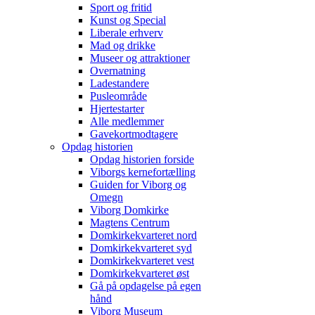
Sport og fritid
Kunst og Special
Liberale erhverv
Mad og drikke
Museer og attraktioner
Overnatning
Ladestandere
Pusleområde
Hjertestarter
Alle medlemmer
Gavekortmodtagere
Opdag historien
Opdag historien forside
Viborgs kernefortælling
Guiden for Viborg og
Omegn
Viborg Domkirke
Magtens Centrum
Domkirkekvarteret nord
Domkirkekvarteret syd
Domkirkekvarteret vest
Domkirkekvarteret øst
Gå på opdagelse på egen
hånd
Viborg Museum