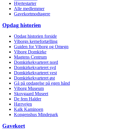
Hjertestarter
Alle medlemmer
Gavekortmodtagere
Opdag historien
Opdag historien forside
Viborgs kernefortælling
Guiden for Viborg og Omegn
Viborg Domkirke
Magtens Centrum
Domkirkekvarteret nord
Domkirkekvarteret syd
Domkirkekvarteret vest
Domkirkekvarteret øst
Gå på opdagelse på egen hånd
Viborg Museum
Skovgaard Museet
De fem Halder
Hærvejen
Kalk Kaminoen
Kongenshus Mindepark
Gavekort