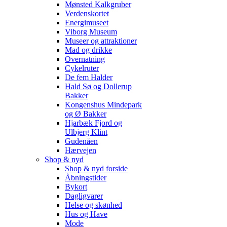
Mønsted Kalkgruber
Verdenskortet
Energimuseet
Viborg Museum
Museer og attraktioner
Mad og drikke
Overnatning
Cykelruter
De fem Halder
Hald Sø og Dollerup
Bakker
Kongenshus Mindepark
og Ø Bakker
Hjarbæk Fjord og
Ulbjerg Klint
Gudenåen
Hærvejen
Shop & nyd
Shop & nyd forside
Åbningstider
Bykort
Dagligvarer
Helse og skønhed
Hus og Have
Mode