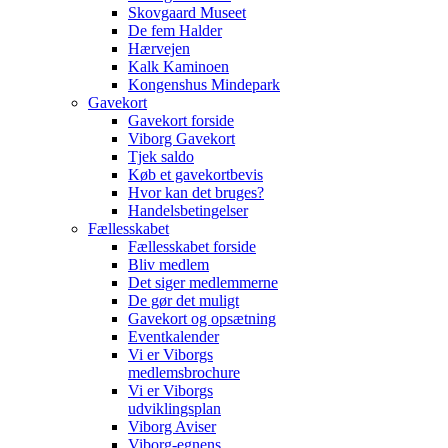
Skovgaard Museet
De fem Halder
Hærvejen
Kalk Kaminoen
Kongenshus Mindepark
Gavekort
Gavekort forside
Viborg Gavekort
Tjek saldo
Køb et gavekortbevis
Hvor kan det bruges?
Handelsbetingelser
Fællesskabet
Fællesskabet forside
Bliv medlem
Det siger medlemmerne
De gør det muligt
Gavekort og opsætning
Eventkalender
Vi er Viborgs
medlemsbrochure
Vi er Viborgs
udviklingsplan
Viborg Aviser
Viborg-egnens