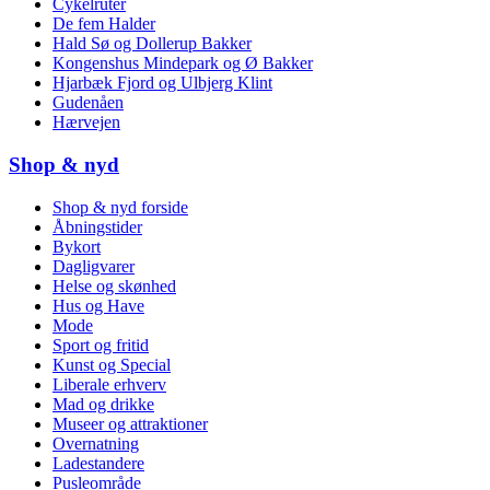
Cykelruter
De fem Halder
Hald Sø og Dollerup Bakker
Kongenshus Mindepark og Ø Bakker
Hjarbæk Fjord og Ulbjerg Klint
Gudenåen
Hærvejen
Shop & nyd
Shop & nyd forside
Åbningstider
Bykort
Dagligvarer
Helse og skønhed
Hus og Have
Mode
Sport og fritid
Kunst og Special
Liberale erhverv
Mad og drikke
Museer og attraktioner
Overnatning
Ladestandere
Pusleområde