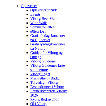
Oplevelser
Oplevelser forside
Events
Viborg Beer Walk
Wine Walk
Sommerbilletten
Øllets Dag
Gratis fredagskoncerter
på Hjultorvet
Gratis lørdagskoncerter
på Nytorv
Guiden for Viborg og
Omegn
Viborg Guiderne
Viborg Guidernes faste
sommerture
Viborg Toget
Margrethe l - Bådtur
Torvedag i Viborg
Byvandringer i Viborg
Latinerkvarterets Vinrute
2026
Byens Bedste 2026
Øl i Viborg