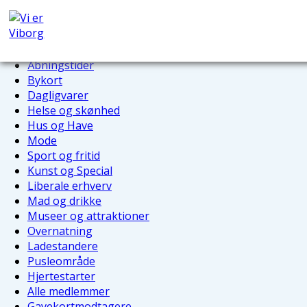
Viborg Beer Walk
Bykort
Shop & nyd
Wine Walk
Dagligvarer
Sommerbilletten
Helse og s
Shop & nyd forside
Øllets Dag
Hus og Hav
Åbningstider
Gratis
Mode
Bykort
fredagskoncerter på
Sport og frit
Dagligvarer
Hjultorvet
Kunst og Sp
Helse og skønhed
Gratis
lørdagskoncerter på
Liberale er
Hus og Have
Nytorv
Mode
Mad og drik
Guiden for Viborg og
Sport og fritid
Museer og
Omegn
attraktioner
Kunst og Special
Viborg Guiderne
Overnatnin
Liberale erhverv
Viborg Guidernes
Mad og drikke
Ladestande
faste sommerture
Museer og attraktioner
Pusleområd
Viborg Toget
Overnatning
Hjertestarte
Margrethe l - Bådtur
Ladestandere
Alle medle
Torvedag i Viborg
Pusleområde
Gavekortmo
Byvandringer i Viborg
Hjertestarter
Latinerkvarterets
Alle medlemmer
Vinrute 2026
Gavekortmodtagere