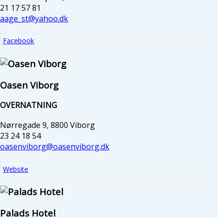
21 17 57 81
aage_st@yahoo.dk
Facebook
Oasen Viborg
OVERNATNING
Nørregade 9, 8800 Viborg
23 24 18 54
oasenviborg@oasenviborg.dk
Website
Palads Hotel