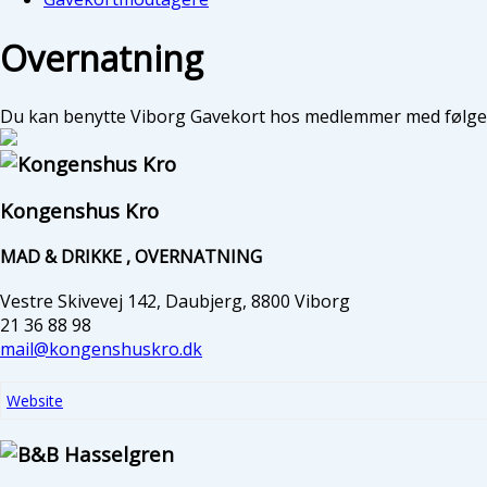
Byens Bedste 2026
Øl i Viborg
Overnatning
Mønsted Kalkgruber
Verdenskortet
Energimuseet
Du kan benytte Viborg Gavekort hos medlemmer med følg
Viborg Museum
Museer og
attraktioner
Mad og drikke
Kongenshus Kro
Overnatning
MAD & DRIKKE , OVERNATNING
Cykelruter
De fem Halder
Vestre Skivevej 142, Daubjerg, 8800 Viborg
Hald Sø og Dollerup
21 36 88 98
Bakker
mail@kongenshuskro.dk
Kongenshus
Mindepark og Ø
Bakker
Website
Hjarbæk Fjord og
Ulbjerg Klint
Gudenåen
Hærvejen