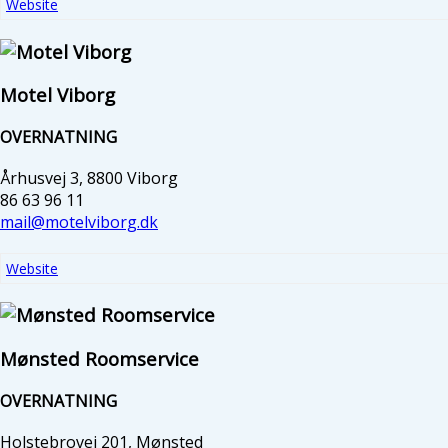
Website
Motel Viborg
OVERNATNING
Århusvej 3, 8800 Viborg
86 63 96 11
mail@motelviborg.dk
Website
Mønsted Roomservice
OVERNATNING
Holstebrovej 201, Mønsted