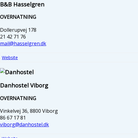
B&B Hasselgren
OVERNATNING
Dollerupvej 178
21 42 71 76
mail@hasselgren.dk
Website
Danhostel Viborg
OVERNATNING
Vinkelvej 36, 8800 Viborg
86 67 17 81
viborg@danhostel.dk