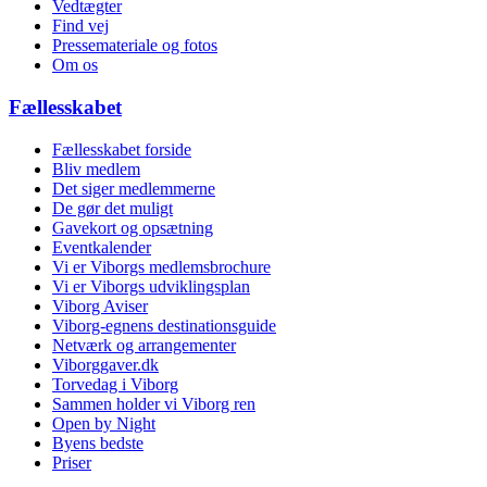
Vedtægter
Find vej
Pressemateriale og fotos
Om os
Fællesskabet
Fællesskabet forside
Bliv medlem
Det siger medlemmerne
De gør det muligt
Gavekort og opsætning
Eventkalender
Vi er Viborgs medlemsbrochure
Vi er Viborgs udviklingsplan
Viborg Aviser
Viborg-egnens destinationsguide
Netværk og arrangementer
Viborggaver.dk
Torvedag i Viborg
Sammen holder vi Viborg ren
Open by Night
Byens bedste
Priser