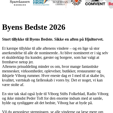
Byens Bedste 2026
Stort tillykke til Byens Bedste. Sikke en aften på Hjultorvet.
Et kæmpe tillykke til alle aftenens vindere – og en lige så stor
anerkendelse til alle de nominerede. At blive nomineret er i sig selv
et skulderklap fra kunder, gæster og borgere, som har valgt at
fremhæve netop jer.
Aftenens prisuddeling minder os om, hvor mange fantastiske
mennesker, virksomheder, oplevelser, butikker, restauranter og
ildsjæle Viborg rummer. Hver eneste dag er I med til at skabe liv,
kvalitet, værtskab og fællesskab i vores by. Det er noget, vi kan
være stolte af.
En stor tak skal også lyde til Viborg Stifts Folkeblad, Radio Viborg
og ikke mindst Peder Toft for den enorme indsats med at samle,
hylde og synliggøre alt det bedste, Viborg har at byde på.
Vil du genopleve stemningen, se alle vinderne og læse mere om