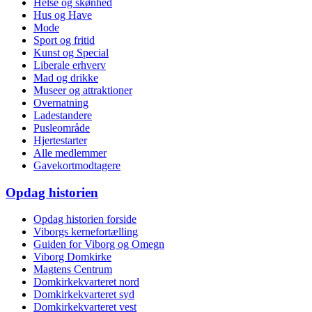
Helse og skønhed
Hus og Have
Mode
Sport og fritid
Kunst og Special
Liberale erhverv
Mad og drikke
Museer og attraktioner
Overnatning
Ladestandere
Pusleområde
Hjertestarter
Alle medlemmer
Gavekortmodtagere
Opdag historien
Opdag historien forside
Viborgs kernefortælling
Guiden for Viborg og Omegn
Viborg Domkirke
Magtens Centrum
Domkirkekvarteret nord
Domkirkekvarteret syd
Domkirkekvarteret vest