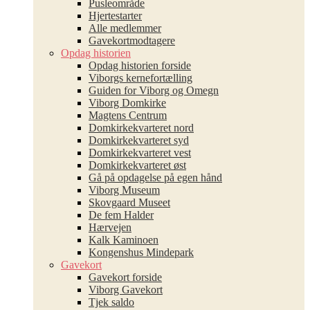
Pusleområde
Hjertestarter
Alle medlemmer
Gavekortmodtagere
Opdag historien
Opdag historien forside
Viborgs kernefortælling
Guiden for Viborg og Omegn
Viborg Domkirke
Magtens Centrum
Domkirkekvarteret nord
Domkirkekvarteret syd
Domkirkekvarteret vest
Domkirkekvarteret øst
Gå på opdagelse på egen hånd
Viborg Museum
Skovgaard Museet
De fem Halder
Hærvejen
Kalk Kaminoen
Kongenshus Mindepark
Gavekort
Gavekort forside
Viborg Gavekort
Tjek saldo