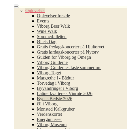
Oplevelser
Oplevelser forside
Events
Viborg Beer Walk
Wine Walk
Sommerbilletten
Øllets Dag
Gratis fredagskoncerter på Hjultorvet
Gratis lørdagskoncerter på Nytorv
Guiden for Viborg og Omegn
Viborg Guiderne
Viborg Guidernes faste sommerture
Viborg Toget
Margrethe l - Bådtur
Torvedag i Viborg
Byvandringer i Viborg
Latinerkvarterets Vinrute 2026
Byens Bedste 2026
Øl i Viborg
Mønsted Kalkgruber
Verdenskortet
Energimuseet
Viborg Museum