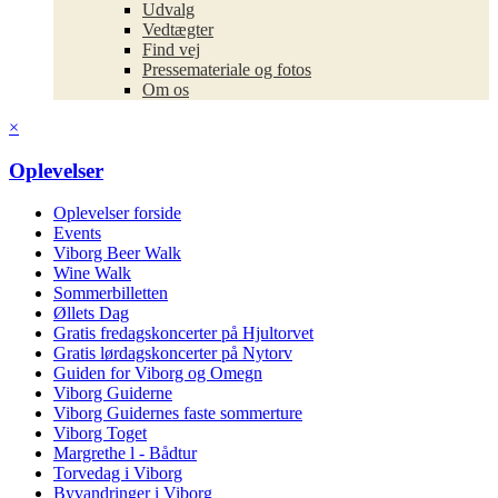
Udvalg
Vedtægter
Find vej
Pressemateriale og fotos
Om os
×
Oplevelser
Oplevelser forside
Events
Viborg Beer Walk
Wine Walk
Sommerbilletten
Øllets Dag
Gratis fredagskoncerter på Hjultorvet
Gratis lørdagskoncerter på Nytorv
Guiden for Viborg og Omegn
Viborg Guiderne
Viborg Guidernes faste sommerture
Viborg Toget
Margrethe l - Bådtur
Torvedag i Viborg
Byvandringer i Viborg