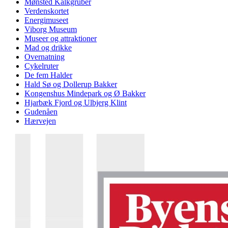
Mønsted Kalkgruber
Verdenskortet
Energimuseet
Viborg Museum
Museer og attraktioner
Mad og drikke
Overnatning
Cykelruter
De fem Halder
Hald Sø og Dollerup Bakker
Kongenshus Mindepark og Ø Bakker
Hjarbæk Fjord og Ulbjerg Klint
Gudenåen
Hærvejen