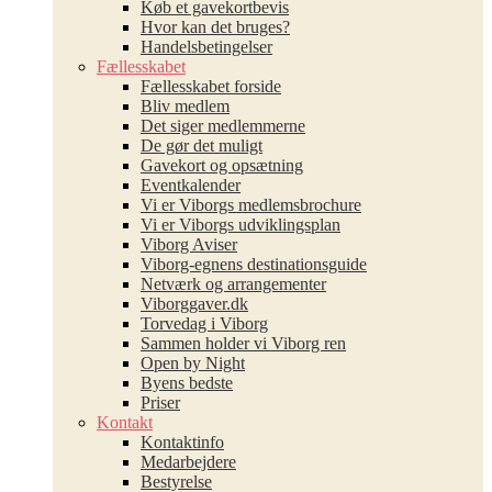
Køb et gavekortbevis
Hvor kan det bruges?
Handelsbetingelser
Fællesskabet
Fællesskabet forside
Bliv medlem
Det siger medlemmerne
De gør det muligt
Gavekort og opsætning
Eventkalender
Vi er Viborgs medlemsbrochure
Vi er Viborgs udviklingsplan
Viborg Aviser
Viborg-egnens destinationsguide
Netværk og arrangementer
Viborggaver.dk
Torvedag i Viborg
Sammen holder vi Viborg ren
Open by Night
Byens bedste
Priser
Kontakt
Kontaktinfo
Medarbejdere
Bestyrelse