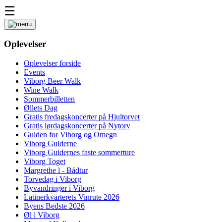
☰
Oplevelser
Oplevelser forside
Events
Viborg Beer Walk
Wine Walk
Sommerbilletten
Øllets Dag
Gratis fredagskoncerter på Hjultorvet
Gratis lørdagskoncerter på Nytorv
Guiden for Viborg og Omegn
Viborg Guiderne
Viborg Guidernes faste sommerture
Viborg Toget
Margrethe l - Bådtur
Torvedag i Viborg
Byvandringer i Viborg
Latinerkvarterets Vinrute 2026
Byens Bedste 2026
Øl i Viborg