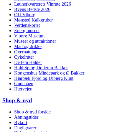
Latinerkvarterets Vinrute 2026
Byens Bedste 2026
Øl i Viborg
Mønsted Kalkgruber
Verdenskortet
Energimuseet
Viborg Museum
Museer og attraktioner
Mad og drikke
Overnatning
Cykelruter
De fem Halder
Hald Sø og Dollerup Bakker
Kongenshus Mindepark og Ø Bakker
Hjarbæk Fjord og Ulbjerg Klint
Gudenåen
Hærvejen
Shop & nyd
Shop & nyd forside
Åbningstider
Bykort
Dagligvarer