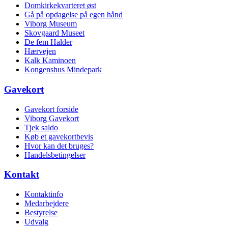
Domkirkekvarteret øst
Gå på opdagelse på egen hånd
Viborg Museum
Skovgaard Museet
De fem Halder
Hærvejen
Kalk Kaminoen
Kongenshus Mindepark
Gavekort
Gavekort forside
Viborg Gavekort
Tjek saldo
Køb et gavekortbevis
Hvor kan det bruges?
Handelsbetingelser
Kontakt
Kontaktinfo
Medarbejdere
Bestyrelse
Udvalg