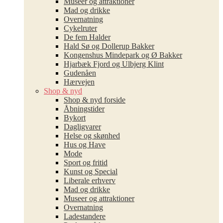
Museer og attraktioner
Mad og drikke
Overnatning
Cykelruter
De fem Halder
Hald Sø og Dollerup Bakker
Kongenshus Mindepark og Ø Bakker
Hjarbæk Fjord og Ulbjerg Klint
Gudenåen
Hærvejen
Shop & nyd
Shop & nyd forside
Åbningstider
Bykort
Dagligvarer
Helse og skønhed
Hus og Have
Mode
Sport og fritid
Kunst og Special
Liberale erhverv
Mad og drikke
Museer og attraktioner
Overnatning
Ladestandere