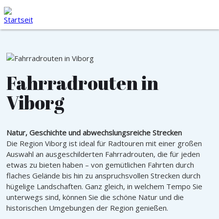
Margrethe l - Bootsfahrt
Ladestation
×
Bier in Viborg
Defibrillator in V
Der Dom
Viborg Museum
Fahrradrouten in
De Fem Halder
Viborg
Wanderung durch die
Altstadt
Mønsted Kalkgruben
Natur, Geschichte und abwechslungsreiche Strecken
Die Region Viborg ist ideal für Radtouren mit einer großen
Verdenskortet - die
Auswahl an ausgeschilderten Fahrradrouten, die für jeden
Weltkarte
etwas zu bieten haben – von gemütlichen Fahrten durch
flaches Gelände bis hin zu anspruchsvollen Strecken durch
Das Energiemuseum
hügelige Landschaften. Ganz gleich, in welchem Tempo Sie
unterwegs sind, können Sie die schöne Natur und die
Hærvejen - Der alte
historischen Umgebungen der Region genießen.
Heerweg