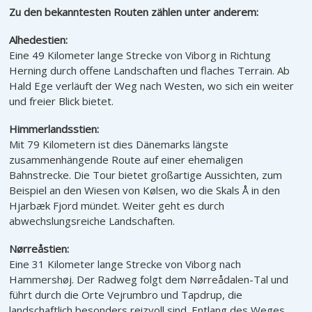
Zu den bekanntesten Routen zählen unter anderem:
Der Kalk-Camino
Radfahren in der Region
Alhedestien:
Viborg
Eine 49 Kilometer lange Strecke von Viborg in Richtung
Herning durch offene Landschaften und flaches Terrain. Ab
Hald Ege verläuft der Weg nach Westen, wo sich ein weiter
und freier Blick bietet.
Himmerlandsstien:
Mit 79 Kilometern ist dies Dänemarks längste
zusammenhängende Route auf einer ehemaligen
Bahnstrecke. Die Tour bietet großartige Aussichten, zum
Beispiel an den Wiesen von Kølsen, wo die Skals Å in den
Hjarbæk Fjord mündet. Weiter geht es durch
abwechslungsreiche Landschaften.
Nørreåstien:
Eine 31 Kilometer lange Strecke von Viborg nach
Hammershøj. Der Radweg folgt dem Nørreådalen-Tal und
führt durch die Orte Vejrumbro und Tapdrup, die
landschaftlich besonders reizvoll sind. Entlang des Weges