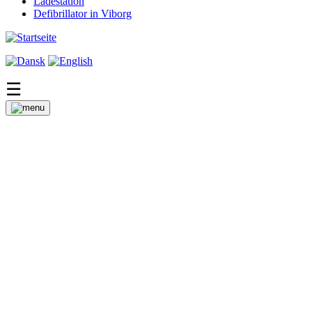
Ladestation
Defibrillator in Viborg
☰