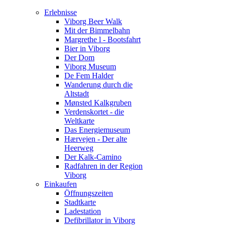
Erlebnisse
Viborg Beer Walk
Mit der Bimmelbahn
Margrethe l - Bootsfahrt
Bier in Viborg
Der Dom
Viborg Museum
De Fem Halder
Wanderung durch die
Altstadt
Mønsted Kalkgruben
Verdenskortet - die
Weltkarte
Das Energiemuseum
Hærvejen - Der alte
Heerweg
Der Kalk-Camino
Radfahren in der Region
Viborg
Einkaufen
Öffnungszeiten
Stadtkarte
Ladestation
Defibrillator in Viborg